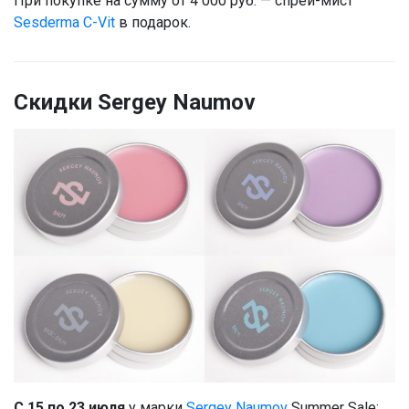
При покупке на сумму от 4 000 руб. — спрей-мист
Sesderma C-Vit
в подарок.
Скидки Sergey Naumov
С 15 по 23 июля
у марки
Sergey Naumov
Summer Sale: