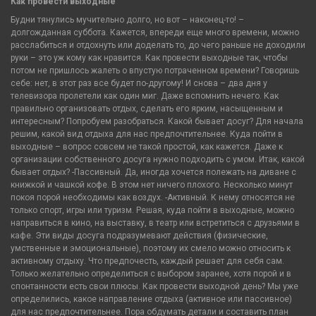
Как провести выходные
Будни тянулись мучительно долго, но вот – наконец-то! –
долгожданная суббота. Кажется, впереди еще много времени, можно
расслабиться и отдохнуть или доделать то, до чего раньше не доходили
руки – это уж кому как нравится. Как провести выходные так, чтобы
потом не пришлось жалеть о впустую потраченном времени? Говоришь
себе: нет, в этот раз все будет по-другому! И снова – два дня у
телевизора пролетели как один миг. Даже вспомнить нечего. Как
правильно организовать отдых, сделать его ярким, насыщенным и
интересным? Попробуем разобраться. Какой бывает досуг? Для начала
решим, какой вид отдыха для нас предпочтительнее. Куда пойти в
выходные – вопрос совсем не такой простой, как кажется. Даже к
организации собственного досуга нужно подходить с умом. Итак, какой
бывает отдых? -Пассивный. Да, иногда хочется полежать на диване с
книжкой и чашкой кофе. В этом нет ничего плохого. Несколько минут
покоя порой необходимы как воздух. -Активный. К нему относятся не
только спорт, игры или туризм. Решая, куда пойти в выходные, можно
направиться в кино, на выставку, в театр или встретиться с друзьями в
кафе. Эти виды досуга подразумевают действия (физические,
умственные и эмоциональные), поэтому их смело можно относить к
активному отдыху. Что предпочесть, каждый решает для себя сам.
Только желательно определиться с выбором заранее, хотя порой и в
спонтанности есть свои плюсы. Как провести выходной день? Мы уже
определились, какое направление отдыха (активное или пассивное)
для нас предпочтительнее. Пора обдумать детали и составить план