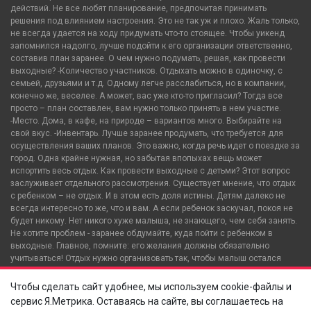
действий. Не все любят планирование, предпочитая принимать
решения под влиянием настроения. Это не так уж и плохо. Жаль только,
не всегда удается на ходу придумать что-то стоящее. Чтобы уикенд
запомнился надолго, лучше подойти к его организации ответственно,
составив план заранее. О чем нужно подумать, решая, как провести
выходные? -Количество участников. Отдыхать можно в одиночку, с
семьей, друзьями и т.д. Одному легче расслабиться, но в компании,
конечно же, веселее. А может, вас уже кто-то пригласил? Тогда все
просто – план составлен, вам нужно только принять в нем участие.
-Место. Дома, в кафе, на природе – вариантов много. Выбирайте на
свой вкус. -Инвентарь. Лучше заранее продумать, что требуется для
осуществления ваших планов. Это важно, когда речь идет о поездке за
город. Одна крайне нужная, но забытая впопыхах вещь может
испортить весь отдых. Как провести выходные с детьми? Этот вопрос
заслуживает отдельного рассмотрения. Существует мнение, что отдых
с ребенком – не отдых. И в этом есть доля истины. Детям далеко не
всегда интересно то же, что и вам. А если ребенок заскучал, покоя не
будет никому. Нет никого хуже малыша, не знающего, чем себя занять.
Не хотите проблем - заранее обдумайте, куда пойти с ребенком в
выходные. Главное, помните: его желания должны обязательно
учитываться! Отдых нужно организовать так, чтобы малыш остался
доволен. Свои интересы придется временно отложить. Если малыш
будет счастлив, отдыхом останутся довольны все. В противном случае
Чтобы сделать сайт удобнее, мы используем cookie-файлы и
не избежать разочарования и плохого настроения.
сервис Я.Метрика. Оставаясь на сайте, вы соглашаетесь на