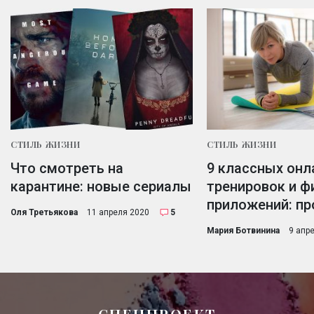
СТИЛЬ ЖИЗНИ
СТИЛЬ ЖИЗНИ
Что смотреть на
9 классных онл
карантине: новые сериалы
тренировок и ф
приложений: пр
Оля Третьякова
11 апреля 2020
5
Мария Ботвинина
9 апр