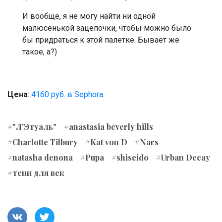
И вообще, я не могу найти ни одной
малюсенькой зацепочки, чтобы можно было
бы придраться к этой палетке. Бывает же
такое, а?)
Цена
:
4160 руб. в Sephora
.
#"Л'Этуаль"
#anastasia beverly hills
#Charlotte Tilbury
#Kat von D
#Nars
#natasha denona
#Pupa
#shiseido
#Urban Decay
#тени для век