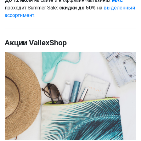
До 12 июля
на сайте и в оффлайн-магазинах
МАС
проходит Summer Sale:
скидки до 50%
на
выделенный
ассортимент
.
Акции VallexShop