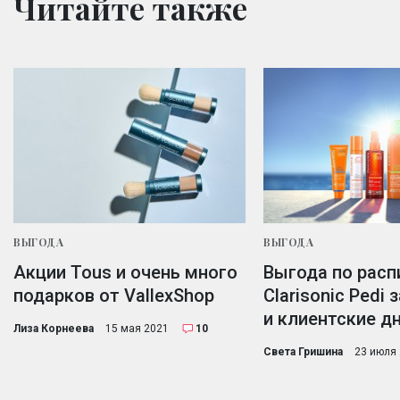
Читайте также
ВЫГОДА
ВЫГОДА
Акции Tous и очень много
Выгода по расп
подарков от VallexShop
Clarisonic Pedi
и клиентские д
Лиза Корнеева
15 мая 2021
10
Света Гришина
23 июля