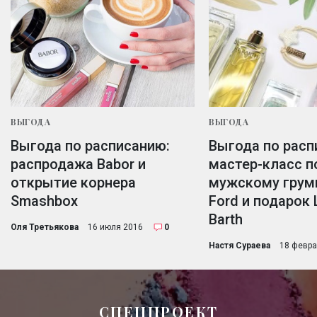
ВЫГОДА
ВЫГОДА
Выгода по расписанию:
Выгода по расп
распродажа Babor и
мастер-класс п
открытие корнера
мужскому грум
Smashbox
Ford и подарок 
Barth
Оля Третьякова
16 июля 2016
0
Настя Сураева
18 февра
СПЕЦПРОЕКТ