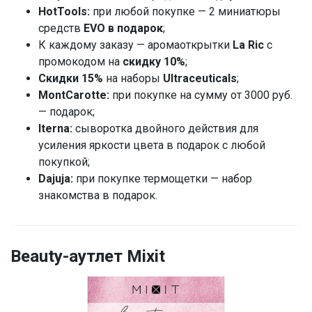
HotTools:
при любой покупке — 2 миниатюры
средств
EVO в подарок
;
К каждому заказу — аромаоткрытки
La Ric
с
промокодом на
скидку 10%
;
Скидки 15%
на наборы
Ultraceuticals
;
MontCarotte:
при покупке на сумму от 3000 руб.
— подарок;
lterna:
сыворотка двойного действия для
усиления яркости цвета в подарок с любой
покупкой;
Dajuja:
при покупке термощетки — набор
знакомства в подарок.
Beauty-аутлет Mixit