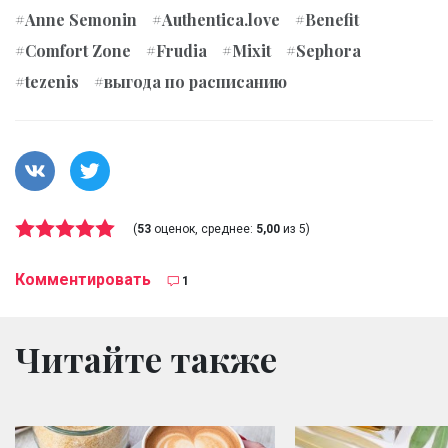
#Anne Semonin
#Authentica.love
#Benefit
#Comfort Zone
#Frudia
#Mixit
#Sephora
#tezenis
#выгода по расписанию
(
53
оценок, среднее:
5,00
из 5)
Комментировать
1
Читайте также