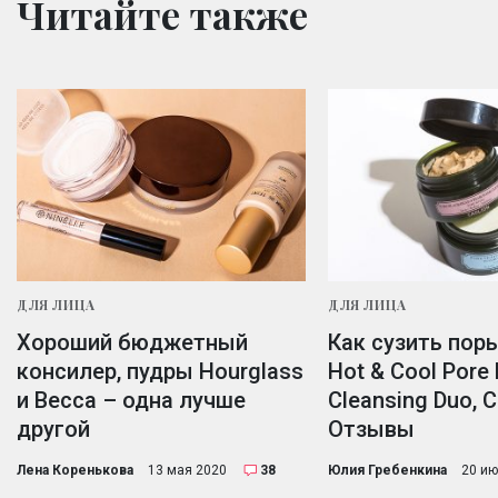
Читайте также
ДЛЯ ЛИЦА
ДЛЯ ЛИЦА
Хороший бюджетный
Как сузить поры
консилер, пудры Hourglass
Hot & Cool Pore
и Becca – одна лучше
Cleansing Duo, C
другой
Отзывы
Лена Коренькова
13 мая 2020
38
Юлия Гребенкина
20 ию