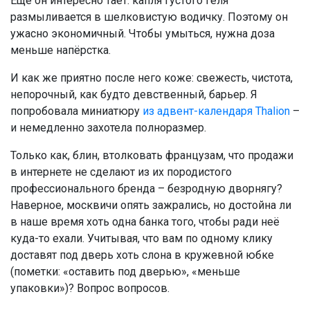
Ещё он интересно тает: капля густого геля
размыливается в шелковистую водичку. Поэтому он
ужасно экономичный. Чтобы умыться, нужна доза
меньше напёрстка.
И как же приятно после него коже: свежесть, чистота,
непорочный, как будто девственный, барьер. Я
попробовала миниатюру
из адвент-календаря Thalion
–
и немедленно захотела полноразмер.
Только как, блин, втолковать французам, что продажи
в интернете не сделают из их породистого
профессионального бренда – безродную дворнягу?
Наверное, москвичи опять зажрались, но достойна ли
в наше время хоть одна банка того, чтобы ради неё
куда-то ехали. Учитывая, что вам по одному клику
доставят под дверь хоть слона в кружевной юбке
(пометки: «оставить под дверью», «меньше
упаковки»)? Вопрос вопросов.