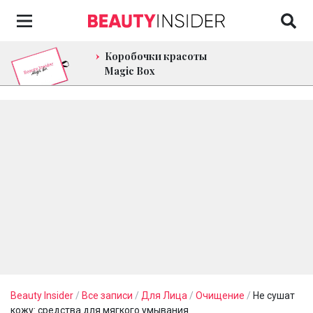
Коробочки красоты
Magic Box
Beauty Insider
/
Все записи
/
Для Лица
/
Очищение
/
Не сушат
кожу: средства для мягкого умывания