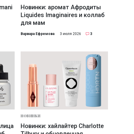
mani
Новинки: аромат Афродиты
Liquides Imaginaires и коллаб
для мам
Варвара Ефремова
3 июля 2026
3
НОВИНКИ
 лица
Новинки: хайлайтер Charlotte
уб
Tilbury и обновленная