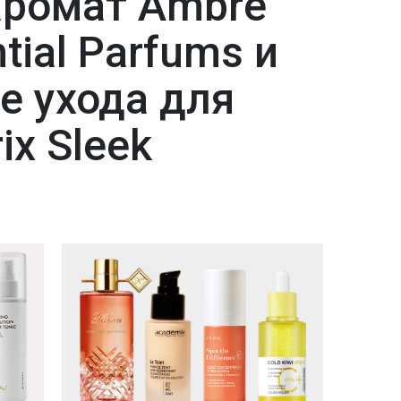
аромат Ambre
ntial Parfums и
е ухода для
ix Sleek