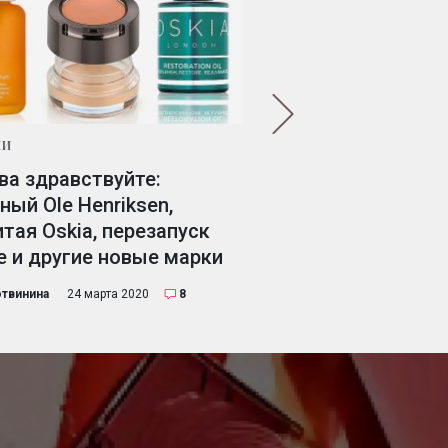
КИ
НОВИНКИ
ва здравствуйте:
Новинки: кое-что
ный Ole Henriksen,
революционное от 
тая Oskia, перезапуск
успокоительное - о
e и другие новые марки
Лиза Корнеева
21 марта 202
отвинина
24 марта 2020
8