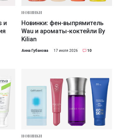
НОВИНКИ
s и
Новинки: фен-выпрямитель
ия
Wau и ароматы-коктейли By
Kilian
Анна Губанова
17 июля 2026
10
НОВИНКИ