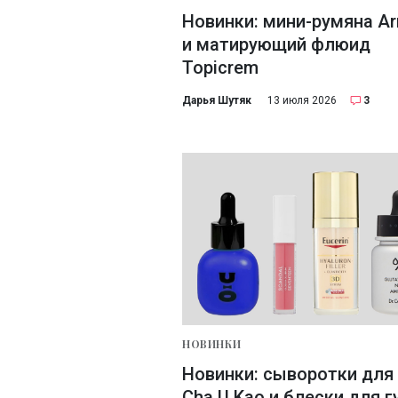
Новинки: мини-румяна Ar
и матирующий флюид
Topicrem
Дарья Шутяк
13 июля 2026
3
НОВИНКИ
Новинки: сыворотки для
Cha U Kao и блески для г