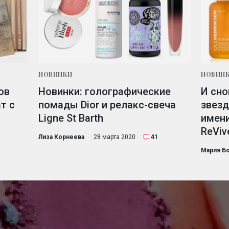
НОВИНКИ
НОВИН
ов
Новинки: голографические
И сно
т с
помады Dior и релакс-свеча
звезд
Ligne St Barth
имени
ReViv
Лиза Корнеева
28 марта 2020
41
Мария Б