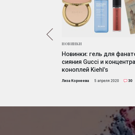
ИМЕНТЫ
НОВИНКИ
ermatte Lip
Новинки: гель для фанат
rs: тестируем на
сияния Gucci и концентра
с Laduree
коноплей Kiehl's
18 сентября 2017
25
Лиза Корнеева
5 апреля 2020
30