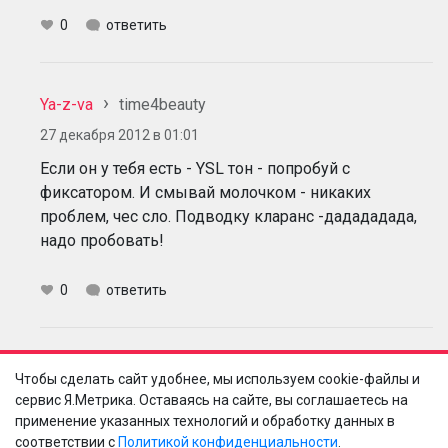
0
ответить
Ya-z-va
time4beauty
27 декабря 2012 в 01:01
Если он у тебя есть - YSL тон - попробуй с
фиксатором. И смывай молочком - никаких
проблем, чес сло. Подводку кларанс -дадададада,
надо пробовать!
0
ответить
time4beauty
Ya-z-va
Чтобы сделать сайт удобнее, мы используем cookie-файлы и
сервис Я.Метрика. Оставаясь на сайте, вы соглашаетесь на
27 декабря 2012 в 15:51
применение указанных технологий и обработку данных в
Не хо с фиксатором, мне нравится, когда минимум
соответствии с
Политикой конфиденциальности
.