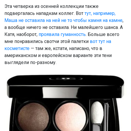
Эта четверка из осенней коллекции также
подвергалась нападкам коллег. Вот
тут, например,
Маша не оставила на ней не то чтобы камня на камне
,
а вообще ничего не оставила. Ни малейшего шанса. А
Катя, наоборот,
проявила гуманность
. Больше всего
мне понравились свотчи этой палетки
вот тут на
косметисте
— там же, кстати, написано, что в
американском и европейском варианте эти тени
выглядели по-разному.