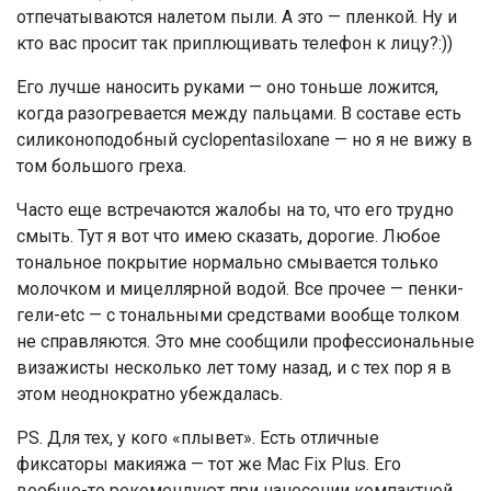
отпечатываются налетом пыли. А это — пленкой. Ну и
кто вас просит так приплющивать телефон к лицу?:))
Его лучше наносить руками — оно тоньше ложится,
когда разогревается между пальцами. В составе есть
силиконоподобный cyclopentasiloxane — но я не вижу в
том большого греха.
Часто еще встречаются жалобы на то, что его трудно
смыть. Тут я вот что имею сказать, дорогие. Любое
тональное покрытие нормально смывается только
молочком и мицеллярной водой. Все прочее — пенки-
гели-etc — c тональными средствами вообще толком
не справляются. Это мне сообщили профессиональные
визажисты несколько лет тому назад, и с тех пор я в
этом неоднократно убеждалась.
PS. Для тех, у кого «плывет». Есть отличные
фиксаторы макияжа — тот же Mac Fix Plus. Его
вообще-то рекомендуют при нанесении компактной