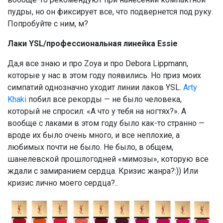
пудры, но он фиксирует все, что подвернется под руку.
Попробуйте с ним, м?
Лаки YSL/профессиональная линейка Essie
Да,я все знаю и про Zoya и про Debora Lippmann,
которые у нас в этом году появились. Но приз моих
симпатий однозначно уходит линии лаков YSL.
Arty
Khaki
побил все рекорды — не было человека,
который не спросил: «А что у тебя на ногтях?». А
вообще с лаками в этом году было как-то странно —
вроде их было очень много, и все неплохие, а
любимых почти не было. Не было, в общем,
шанелевской прошлогодней «мимозы», которую все
ждали с замиранием сердца. Кризис жанра?:)) Или
кризис лично моего сердца?..