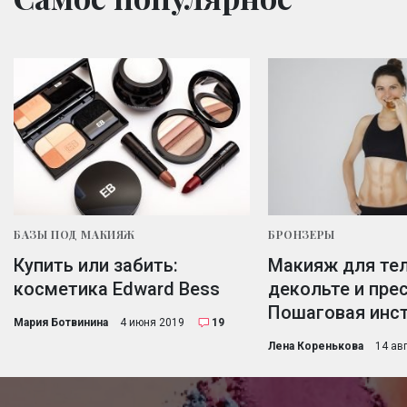
БАЗЫ ПОД МАКИЯЖ
БРОНЗЕРЫ
Купить или забить:
Макияж для тел
косметика Edward Bess
декольте и прес
Пошаговая инс
Мария Ботвинина
4 июня 2019
19
Лена Коренькова
14 ав