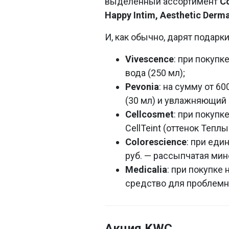
выделенный ассортимент
Co
Happy Intim, Aesthetic Derma
И, как обычно, дарят подарки
Vivescence
: при покупк
вода (250 мл);
Pevonia
: на сумму от 6
(30 мл) и увлажняющий 
Cellcosmet
: при покупк
CellTeint (оттенок Тепл
Colorescience
: при еди
руб. — рассыпчатая мин
Medicalia
: при покупке
средство для проблемно
Акция KWC