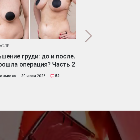
ОСЛЕ
ДО И ПОСЛЕ
шение груди: до и после.
Уменьшение груди:
рошла операция? Часть 2
решилась на опера
выбрала хирурга. Ч
ренькова
30 июля 2026
52
Лена Коренькова
27 июля 2