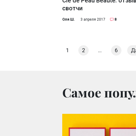
Clé de Peau Beauté: отзы
свотчи
Оля Ш.
3 апреля 2017
8
1
2
…
6
Д
Самое попу