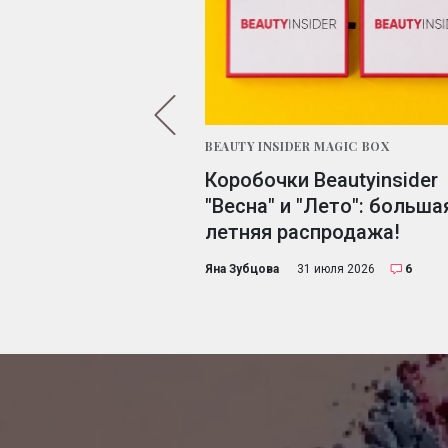
BEAUTY INSIDER MAGIC BOX
: ребусы для тех,
Коробочки Beautyinsider
косметику
"Весна" и "Лето": больша
летняя распродажа!
6 апреля 2020
15
Яна Зубцова
31 июля 2026
6