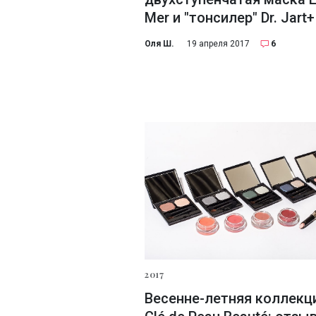
Mer и "тонсилер" Dr. Jart+
Оля Ш.
19 апреля 2017
6
2017
Весенне-летняя коллекц