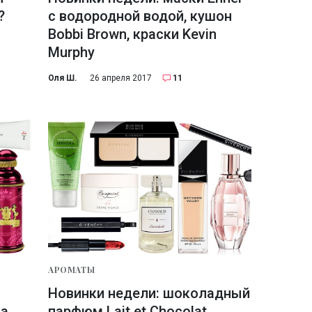
?
с водородной водой, кушон
Bobbi Brown, краски Kevin
Murphy
Оля Ш.
26 апреля 2017
11
АРОМАТЫ
Новинки недели: шоколадный
La
парфюм Lait et Chocolat