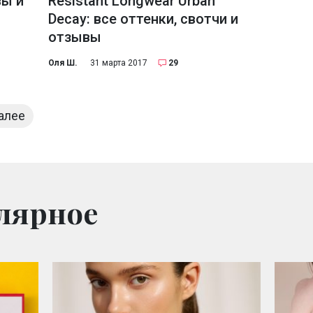
вы и
Resistant Longwear Urban
Decay: все оттенки, свотчи и
отзывы
Оля Ш.
31 марта 2017
29
алее
лярное