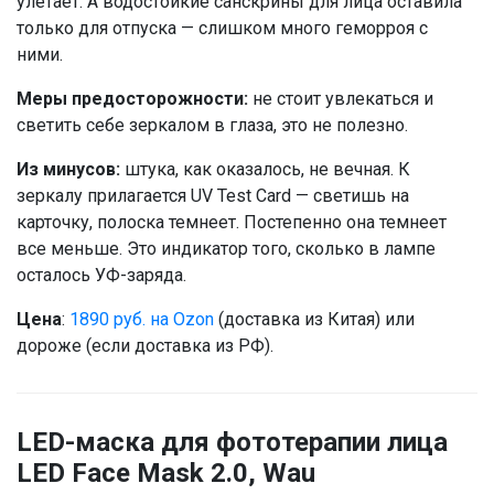
улетает. А водостойкие санскрины для лица оставила
только для отпуска — слишком много геморроя с
ними.
Меры предосторожности:
не стоит увлекаться и
светить себе зеркалом в глаза, это не полезно.
Из минусов:
штука, как оказалось, не вечная. К
зеркалу прилагается UV Test Card — светишь на
карточку, полоска темнеет. Постепенно она темнеет
все меньше. Это индикатор того, сколько в лампе
осталось УФ-заряда.
Цена
:
1890 руб. на Ozon
(доставка из Китая) или
дороже (если доставка из РФ).
LED-маска для фототерапии лица
LED Face Mask 2.0, Wau