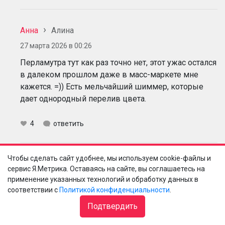
Анна
Алина
27 марта 2026 в 00:26
Перламутра тут как раз точно нет, этот ужас остался
в далеком прошлом даже в масс-маркете мне
кажется. =)) Есть мельчайший шиммер, которые
дает однородный перелив цвета.
4
ответить
Чтобы сделать сайт удобнее, мы используем cookie-файлы и
Тати
Анна
сервис Я.Метрика. Оставаясь на сайте, вы соглашаетесь на
12 апреля 2026 в 09:00
применение указанных технологий и обработку данных в
соответствии с
Политикой конфиденциальности
.
Так шиммер - это и есть перламутр
как
Подтвердить
интересно работает капитализм - даём новое
название старому и продаём как "модное, новое"