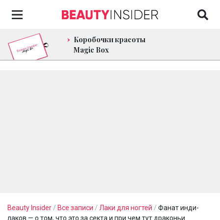
Коробочки красоты
Magic Box
Beauty Insider
/
Все записи
/
Лаки для ногтей
/
Фанат инди-
лаков — о том, что это за секта и при чем тут драконьи