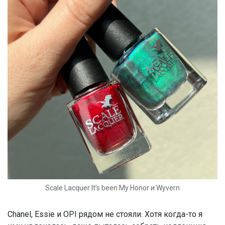
Scale Lacquer It’s been My Honor и Wyvern
Chanel, Essie и OPI рядом не стояли. Хотя когда-то я