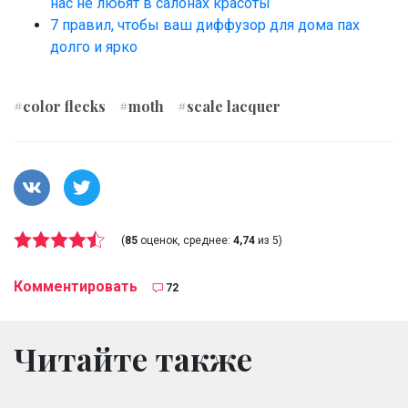
нас не любят в салонах красоты
7 правил, чтобы ваш диффузор для дома пах
долго и ярко
#color flecks
#moth
#scale lacquer
(
85
оценок, среднее:
4,74
из 5)
Комментировать
72
Читайте также