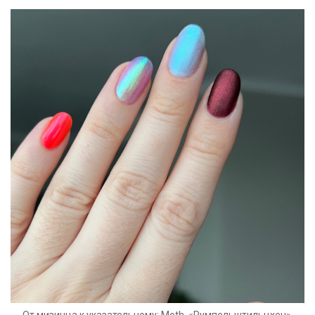
От мизинца к указательному: Moth. «Румпельштильцхен»,