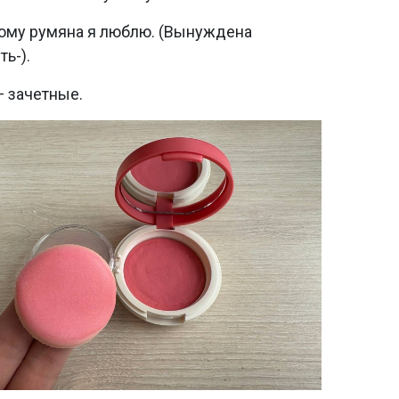
ому румяна я люблю. (Вынуждена
ь-).
— зачетные.