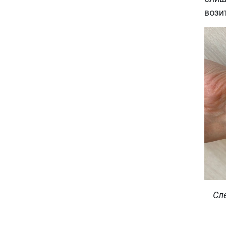
вози
Сл