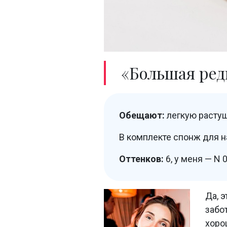
«Большая ред
Обещают:
легкую растуш
В комплекте спонж для н
Оттенков:
6, у меня — N 0
Да, э
забо
хоро