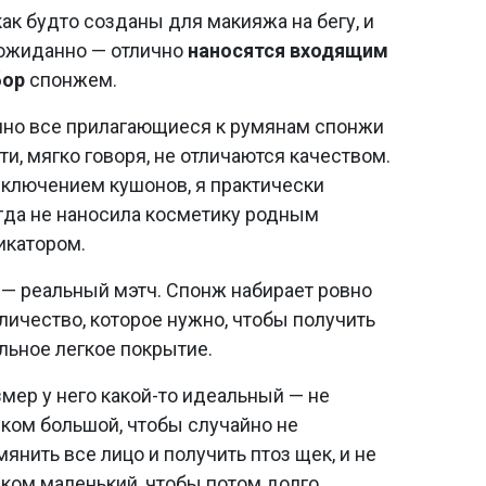
как будто созданы для макияжа на бегу, и
ожиданно — отлично
наносятся входящим
бор
спонжем.
но все прилагающиеся к румянам спонжи
ти, мягко говоря, не отличаются качеством.
сключением кушонов, я практически
гда не наносила косметику родным
икатором.
т — реальный мэтч. Спонж набирает ровно
оличество, которое нужно, чтобы получить
льное легкое покрытие.
змер у него какой-то идеальный — не
ком большой, чтобы случайно не
мянить все лицо и получить птоз щек, и не
ком маленький, чтобы потом долго