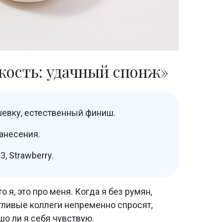
кость: удачный спонж»
евку, естественный финиш.
анесения.
3, Strawberry.
то я, это про меня. Когда я без румян,
тливые коллеги непременно спросят,
шо ли я себя чувствую.