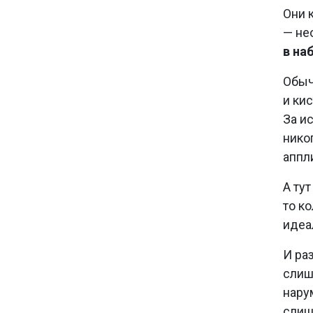
Они 
— не
в на
Обыч
и кис
За и
нико
аппл
А ту
то к
идеа
И ра
слиш
нару
слиш