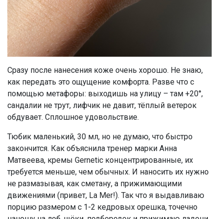
Сразу после нанесения коже очень хорошо. Не знаю,
как передать это ощущение комфорта. Разве что с
помощью метафоры: выходишь на улицу – там +20°,
сандалии не трут, лифчик не давит, тёплый ветерок
обдувает. Сплошное удовольствие.
Тюбик маленький, 30 мл, но не думаю, что быстро
закончится. Как объяснила тренер марки Анна
Матвеева, кремы Gernetic концентрированные, их
требуется меньше, чем обычных. И наносить их нужно
не размазывая, как сметану, а прижимающими
движениями (привет, La Mer!). Так что я выдавливаю
порцию размером с 1-2 кедровых орешка, точечно
наношу на лоб, щёки, подбородок и прижимаю ладони