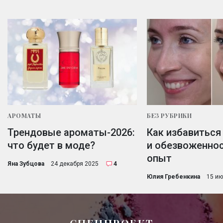
АРОМАТЫ
БЕЗ РУБРИКИ
Трендовые ароматы-2026:
Как избавиться
что будет в моде?
и обезвоженно
опыт
Яна Зубцова
24 декабря 2025
4
Юлия Гребенкина
15 ию