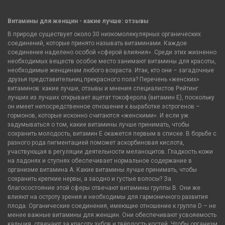
Витамины для женщин - какие лучше: отзывы
В природе существует около 30 низкомолекулярных органических
соединений, которые принято называть витаминами. Каждое
соединение наделено особой «сферой влияния». Среди этих жизненно
необходимых веществ особое место занимают витамины для красоты,
необходимые женщинам любого возраста. Итак, кто они – загадочные
друзья представительниц прекрасного пола? Перечень «женских»
витаминов: какие лучше, отзывы и мнения специалистов Рейтинг
лучших из лучших открывает ацетат токоферола (витамин Е), поскольку
он имеет непосредственное отношение к выработке эстрогенов –
гормонов, которые исконно считаются «женскими». И если уж
задумываться о том, какие витамины лучше принимать, чтобы
сохранить молодость, витамин Е окажется первым в списке. В борьбе с
разного рода пигментацией поможет аскорбиновая кислота,
участвующая в регуляции деятельности меланоцитов. Гладкость кожи
на ладонях и ступнях обеспечивает нормальное содержание в
организме витамина А. Какие витамины лучше принимать, чтобы
сохранить крепкие нервы, а заодно и густые волосы? За
благосостояние этой сферы отвечают витамины группы В. Они же
влияют на остроту зрения и необходимы для гармоничного развития
плода. Органические соединения, имеющие отношение к группе D – не
менее важные витамины для женщин. Они обеспечивают усвояемость
кальция, отвечают за красоту зубов и твёрдость костей. Чтобы организм