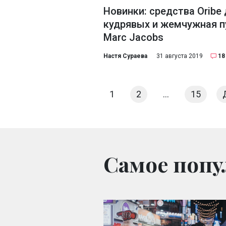
Новинки: средства Oribe
кудрявых и жемчужная п
Marc Jacobs
Настя Сураева
31 августа 2019
18
1
2
…
15
Самое попу