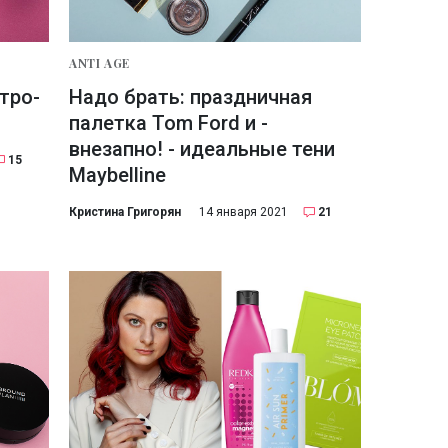
ANTI AGE
тро-
Надо брать: праздничная
палетка Tom Ford и -
внезапно! - идеальные тени
15
Maybelline
Кристина Григорян
14 января 2021
21