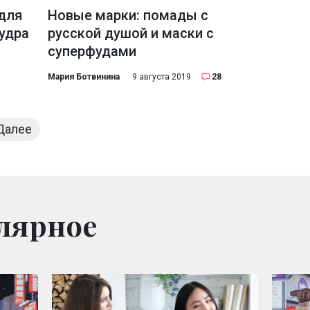
 для
Новые марки: помады с
удра
русской душой и маски с
суперфудами
Мария Ботвинина
9 августа 2019
28
Далее
лярное