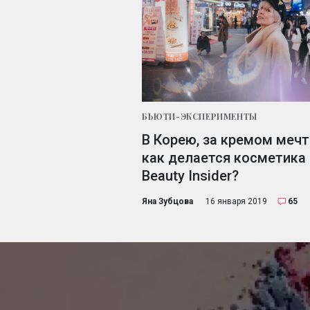
БЬЮТИ-ЭКСПЕРИМЕНТЫ
ty: чем
В Корею, за кремом мечт
 кореянки? Часть 1
как делается косметика
Beauty Insider?
14 ноября 2018
10
Яна Зубцова
16 января 2019
65