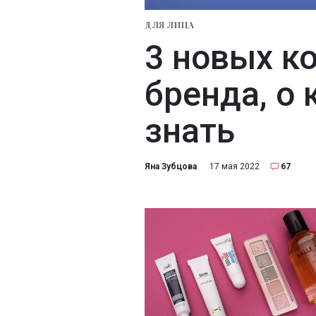
ДЛЯ ЛИЦА
3 новых к
бренда, о 
знать
Яна Зубцова
17 мая 2022
67