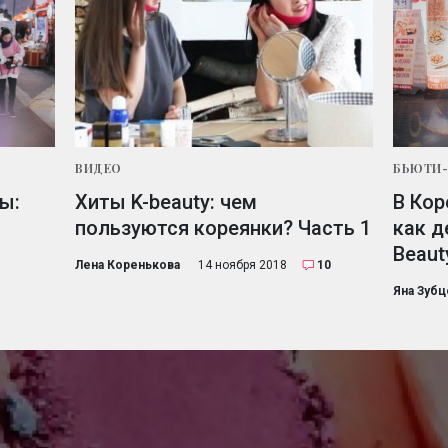
ВИДЕО
БЬЮТИ
ы:
Хиты K-beauty: чем
В Кор
пользуются кореянки? Часть 1
как д
Beaut
Лена Коренькова
14 ноября 2018
10
Яна Зубц