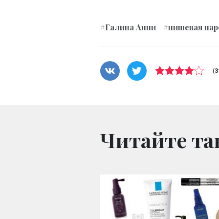
#Галина Анни
#нишевая па
(
3
Читайте та