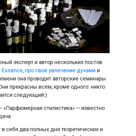
ный эксперт и автор нескольких постов
 Exsence
,
про свое увлечение духами
и
времени она проводит авторские семинары
Они прекрасны всем, кроме одного: никто
тоится следующий:)
рс — «Парфюмерная стилистика» — известно
дача.
т в себя два полных дня теоретических и