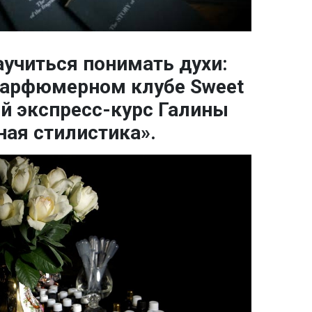
аучиться понимать духи:
 парфюмерном клубе Sweet
ий экспресс-курс Галины
ая стилистика».