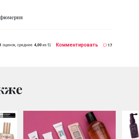
рфюмерия
Комментировать
1
оценок, среднее:
4,00
из 5)
17
кже