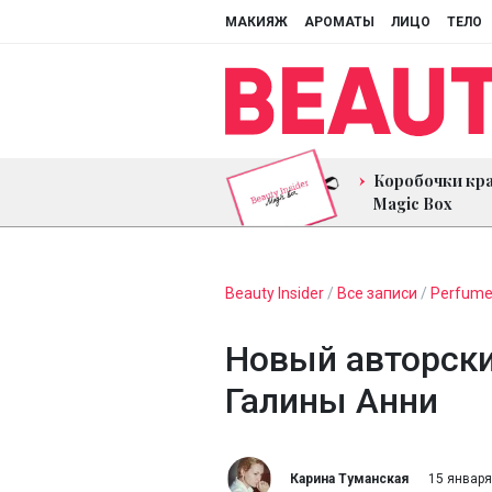
МАКИЯЖ
АРОМАТЫ
ЛИЦО
ТЕЛО
Коробочки кр
Magic Box
Beauty Insider
/
Все записи
/
Perfume
Новый авторск
Галины Анни
Карина Туманская
15 января