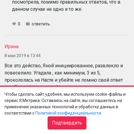
посмотрела, помимо правильных ответов, что в
данном случае не одно и то же.
0
ответить
Ирина
8 мая 2019 в 13:44
Все это действо, Яной инициированное, развлекло и
повеселило. Угадала , как минимум, 3 из 5,
прокололась на Насте и убейте не помню свой ответ
для Лизы. А потому действительно на таких опросах
было бы здорово ответы персонально фиксировать.
Чтобы сделать сайт удобнее, мы используем cookie-файлы и
сервис Я.Метрика. Оставаясь на сайте, вы соглашаетесь на
То, что Ленинградская легендарна, для меня
применение указанных технологий и обработку данных в
откровение. Вот правда.
соответствии с
Политикой конфиденциальности
.
Подтвердить
0
ответить