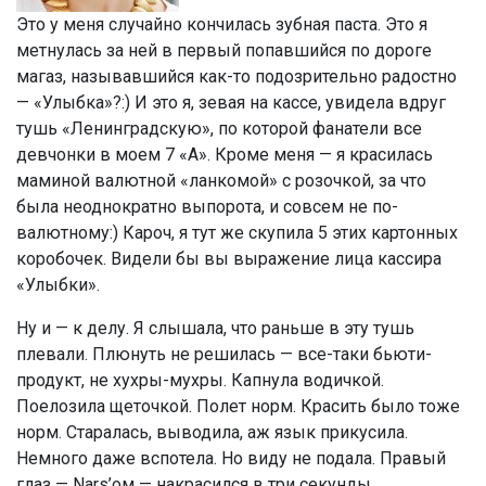
Это у меня случайно кончилась зубная паста. Это я
метнулась за ней в первый попавшийся по дороге
магаз, называвшийся как-то подозрительно радостно
— «Улыбка»?:) И это я, зевая на кассе, увидела вдруг
тушь «Ленинградскую», по которой фанатели все
девчонки в моем 7 «А». Кроме меня — я красилась
маминой валютной «ланкомой» с розочкой, за что
была неоднократно выпорота, и совсем не по-
валютному:) Кароч, я тут же скупила 5 этих картонных
коробочек. Видели бы вы выражение лица кассира
«Улыбки».
Ну и — к делу. Я слышала, что раньше в эту тушь
плевали. Плюнуть не решилась — все-таки бьюти-
продукт, не хухры-мухры. Капнула водичкой.
Поелозила щеточкой. Полет норм. Красить было тоже
норм. Старалась, выводила, аж язык прикусила.
Немного даже вспотела. Но виду не подала. Правый
глаз — Nars’ом — накрасился в три секунды,