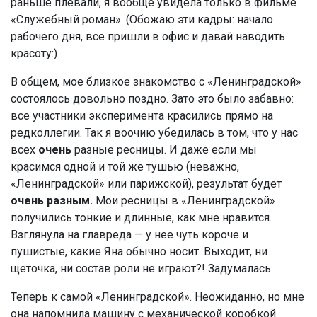
раньше плевали, я вообще увидела только в фильме
«Служебный роман». (Обожаю эти кадры: начало
рабочего дня, все пришли в офис и давай наводить
красоту:)
В общем, мое близкое знакомство с «Ленинградской»
состоялось довольно поздно. Зато это было забавно:
все участники эксперимента красились прямо на
редколлегии. Так я воочию убедилась в том, что у нас
всех
очень
разные ресницы. И даже если мы
красимся одной и той же тушью (неважно,
«Ленинградской» или парижской), результат будет
очень разным.
Мои ресницы в «Ленинградской»
получились тонкие и длинные, как мне нравится.
Взглянула на главреда — у нее чуть короче и
пушистые, какие Яна обычно носит. Выходит, ни
щеточка, ни состав роли не играют?! Задумалась.
Теперь к самой «Ленинградской». Неожиданно, но мне
она напомнила машину с механической коробкой