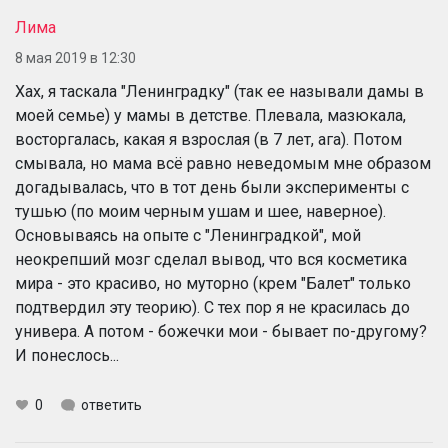
Лима
8 мая 2019 в 12:30
Хах, я таскала "Ленинградку" (так ее называли дамы в
моей семье) у мамы в детстве. Плевала, мазюкала,
восторгалась, какая я взрослая (в 7 лет, ага). Потом
смывала, но мама всё равно неведомым мне образом
догадывалась, что в тот день были эксперименты с
тушью (по моим черным ушам и шее, наверное).
Основываясь на опыте с "Ленинградкой", мой
неокрепший мозг сделал вывод, что вся косметика
мира - это красиво, но муторно (крем "Балет" только
подтвердил эту теорию). С тех пор я не красилась до
универа. А потом - божечки мои - бывает по-другому?
И понеслось...
0
ответить