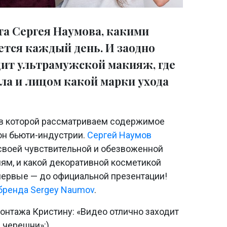
та Сергея Наумова, какими
ется каждый день. И заодно
дит ультрамужской макияж, где
ла и лицом какой марки ухода
в которой рассматриваем содержимое
он бьюти-индустрии.
Сергей Наумов
 своей чувствительной и обезвоженной
иям, и какой декоративной косметикой
впервые — до официальной презентации!
бренда Sergey Naumov
.
онтажа Кристину: «Видео отлично заходит
 черешни»:)