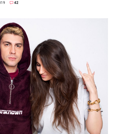
019
42