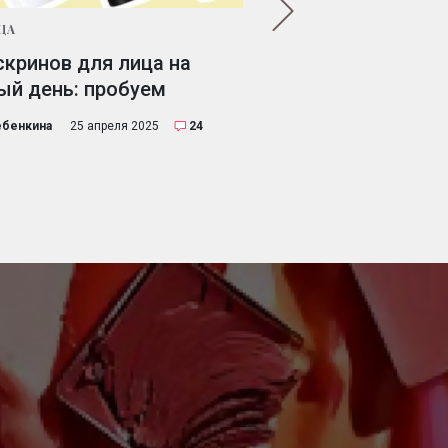
ЦА
ДЛЯ ЛИЦА
скринов для лица на
Тканевые корейск
ый день: пробуем
Mimiang: отзывы
ебенкина
25 апреля 2025
24
Мария Ботвинина
4 октября 