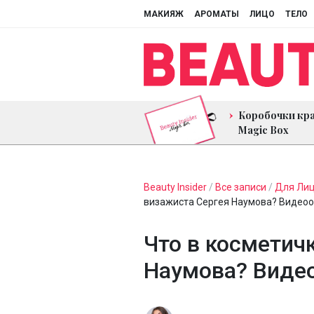
МАКИЯЖ
АРОМАТЫ
ЛИЦО
ТЕЛО
Коробочки кр
Magic Box
Beauty Insider
/
Все записи
/
Для Ли
визажиста Сергея Наумова? Видео
Что в косметич
Наумова? Виде