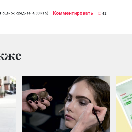
Комментировать
1
оценок, среднее:
4,00
из 5)
42
кже