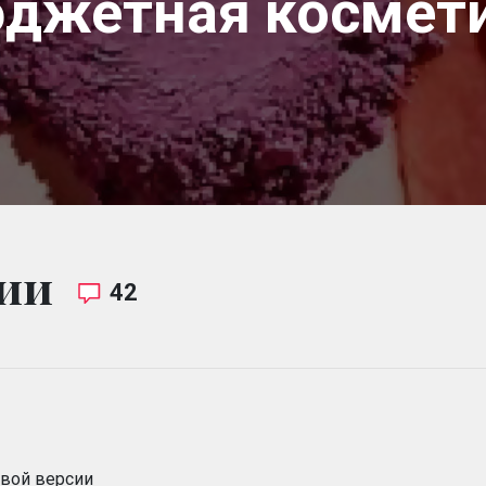
джетная космет
ии
42
овой версии