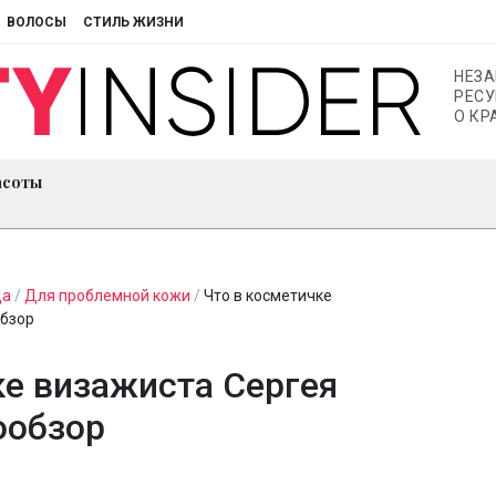
ВОЛОСЫ
СТИЛЬ ЖИЗНИ
НЕЗ
РЕСУ
О КР
асоты
ца
/
Для проблемной кожи
/
Что в косметичке
обзор
ке визажиста Сергея
ообзор