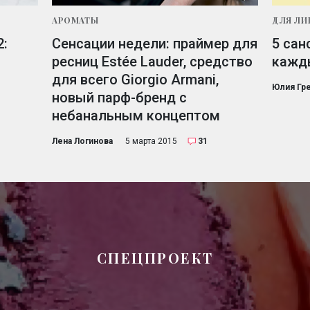
АРОМАТЫ
ДЛЯ ЛИ
2:
Сенсации недели: праймер для
5 сан
ресниц Estée Lauder, средство
кажд
для всего Giorgio Armani,
Юлия Гр
новый парф-бренд с
небанальным концептом
Лена Логинова
5 марта 2015
31
СПЕЦПРОЕКТ