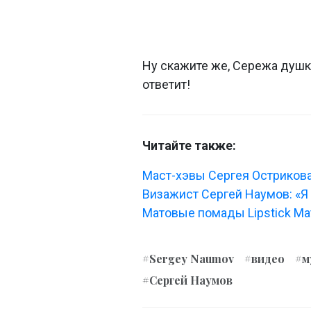
Ну скажите же, Сережа душка
ответит!
Читайте также:
Маст-хэвы Сергея Острикова
Визажист Сергей Наумов: «Я
Матовые помады Lipstick Mat
#Sergey Naumov
#видео
#м
#Сергей Наумов