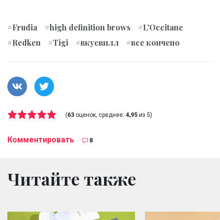
#Frudia
#high definition brows
#L'Occitane
#Redken
#Tigi
#вкусвилл
#все кончено
(
63
оценок, среднее:
4,95
из 5)
Комментировать
8
Читайте также