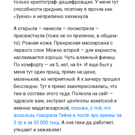
только криптограф-дешифровщик. У меня тут
способности средние, поэтому я прочла как
«Зуено» и неприлично хихикнула.
А открыла — нанесла — посмотрела —
присвистнула (тоже не оч прилично, в общем-
то). Ровная кожа. Прекрасная маскировка с
первого слоя. Можно второй — для верности,
наслаивается хорошо. Чуть влажный финиш.
По комфорту — на 5, нет, на 6+. И еще был у
меня тут один прыщ, прямо на щеке,
маленький, но неприятный. А к вечеру прошел
бесследно. Тут я прямо заинтересовалась, что
там в составе этого чуда. Полезла на сайт —
здрасьте вам, экстракт центеллы азиатской и
именно мадагаскарской,
похоже, о той, что
вскользь говорила Тийна в посте про кремы за
3 тр и за 30 000 тыщ
. А она таки да, работает,
утешает и заживляет.