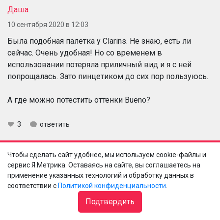
Даша
10 сентября 2020 в 12:03
Была подобная палетка у Clarins. Не знаю, есть ли
сейчас. Очень удобная! Но со временем в
использовании потеряла приличный вид и я с ней
попрощалась. Зато пинцетиком до сих пор пользуюсь.
А где можно потестить оттенки Bueno?
3
ответить
Чтобы сделать сайт удобнее, мы используем cookie-файлы и
Елена
Даша
сервис Я.Метрика. Оставаясь на сайте, вы соглашаетесь на
применение указанных технологий и обработку данных в
10 сентября 2020 в 18:17
соответствии с
Политикой конфиденциальности
.
И там все 4 инструмента: пинцет (офигенный
Подтвердить
кстати), щеточка и двустороняя кисть-аппликатор.