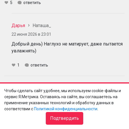
5
ответить
Дарья
Наташа_
22 июня 2026 в 23:01
Добрый день) Наглухо не матирует, даже пытается
увлажнять)
1
ответить
Валерия
Чтобы сделать сайт удобнее, мы используем cookie-файлы и
23 июня 2026 в 11:18
сервис Я.Метрика. Оставаясь на сайте, вы соглашаетесь на
применение указанных технологий и обработку данных в
Проверьте, пожалуйста, свою информацию и
соответствии с
Политикой конфиденциальности
.
владение материалами по продукту бренда DTMS.
Подтвердить
Аминокислоты и ранее были в формуле, сегодня в нее
добавлен набирающий популярность актив - пептид