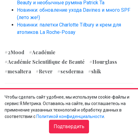
Beauty и необычные румяна Patrick Ta
Новинки: обновление ухода Davines и много SPF
(лето же!)
Новинки: палетки Charlotte Tilbury и крем для
атопиков La Roche-Posay
#2Mood
#Académie
#Académie Scientifique de Beauté
#Hourglass
#mesaltera
#Rever
#sesderma
#shik
Чтобы сделать сайт удобнее, мы используем cookie-файлы и
сервис Я.Метрика. Оставаясь на сайте, вы соглашаетесь на
применение указанных технологий и обработку данных в
соответствии с
Политикой конфиденциальности
.
(
44
оценок, среднее:
4,47
из 5)
Подтвердить
Комментировать
0