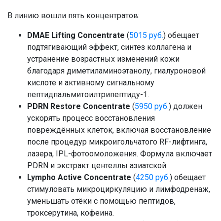
В линию вошли пять концентратов:
DMAE Lifting
Concentrate
(
5015 руб.
) обещает
подтягивающий эффект, синтез коллагена и
устранение возрастных изменений кожи
благодаря диметиламиноэтанолу, гиалуроновой
кислоте и активному сигнальному
пептидпальмитоилтрипептиду-1.
PDRN Restore
Concentrate
(
5950 руб.
) должен
ускорять процесс восстановления
повреждённых клеток, включая восстановление
после процедур микроигольчатого RF-лифтинга,
лазера, IPL-фотоомоложения. Формула включает
PDRN и экстракт центеллы азиатской.
Lympho Active Concentrate
(
4250 руб.
) обещает
стимуловать микроциркуляцию и лимфодренаж,
уменьшать отёки с помощью пептидов,
троксерутина, кофеина.