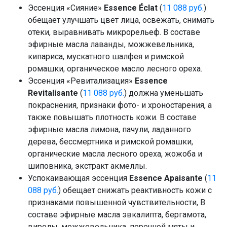
Эссенция «Сияние»
Essence Éclat
(
11 088 руб.
)
обещает улучшать цвет лица, освежать, снимать
отеки, выравнивать микрорельеф. В составе
эфирные масла лаванды, можжевельника,
кипариса, мускатного шалфея и римской
ромашки, органическое масло лесного ореха.
Эссенция «Ревитализация»
Essence
Revitalisante
(
11 088 руб.
) должна уменьшать
покраснения, признаки фото- и хроностарения, а
также повышать плотность кожи. В составе
эфирные масла лимона, пачули, ладанного
дерева, бессмертника и римской ромашки,
органические масла лесного ореха, жожоба и
шиповника, экстракт акмеллы.
Успокаивающая эссенция
Essence Apaisante
(
11
088 руб.
) обещает снижать реактивность кожи с
признаками повышенной чувствительности, В
составе эфирные масла эвкалипта, бергамота,
виролы, можжевельника, перечной мяты и