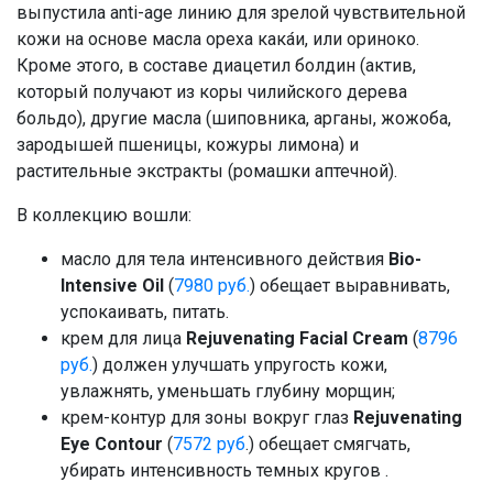
выпустила anti-age линию для зрелой чувствительной
кожи на основе масла ореха кака́и, или ориноко.
Кроме этого, в составе диацетил болдин (актив,
который получают из коры чилийского дерева
больдо), другие масла (шиповника, арганы, жожоба,
зародышей пшеницы, кожуры лимона) и
растительные экстракты (ромашки аптечной).
В коллекцию вошли:
масло для тела интенсивного действия
Bio-
Intensive Oil
(
7980 руб.
) обещает выравнивать,
успокаивать, питать.
крем для лица
Rejuvenating Facial Cream
(
8796
руб.
) должен улучшать упругость кожи,
увлажнять, уменьшать глубину морщин;
крем-контур для зоны вокруг глаз
Rejuvenating
Eye Contour
(
7572 руб
.) обещает смягчать,
убирать интенсивность темных кругов .