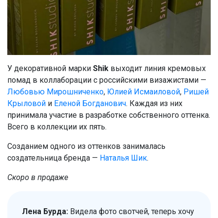
У декоративной марки
Shik
выходит линия кремовых
помад в коллаборации с российскими визажистами —
Любовью Мирошниченко
,
Юлией Исмаиловой
,
Ришей
Крыловой
и
Еленой Богданович
. Каждая из них
принимала участие в разработке собственного оттенка.
Всего в коллекции их пять.
Созданием одного из оттенков занималась
создательница бренда —
Наталья Шик
.
Скоро в продаже
Лена Бурда:
Видела фото свотчей, теперь хочу