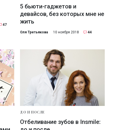
5 бьюти-гаджетов и
девайсов, без которых мне не
жить
47
Оля Третьякова
10 ноября 2018
44
ДО И ПОСЛЕ
Отбеливание зубов в Insmile:
ками
до и после