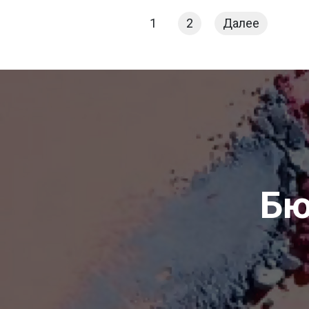
1
2
Далее
Бю