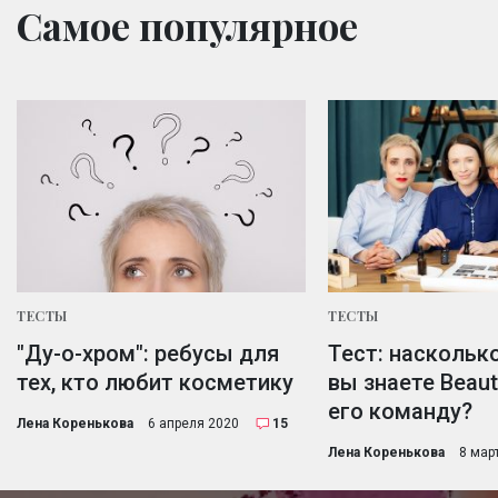
Самое популярное
ТЕСТЫ
ТЕСТЫ
"Ду-о-хром": ребусы для
Тест: наскольк
тех, кто любит косметику
вы знаете Beauty
его команду?
Лена Коренькова
6 апреля 2020
15
Лена Коренькова
8 мар