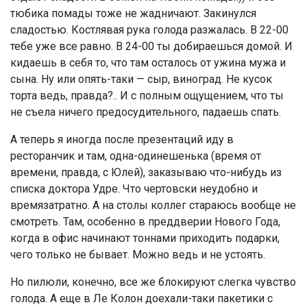
тюбика помады тоже не жадничают. Закинулся
сладостью. Костлявая рука голода разжалась. В 22-00
тебе уже все равно. В 24-00 ты добираешься домой. И
кидаешь в себя то, что там осталось от ужина мужа и
сына. Ну или опять-таки — сыр, виноград. Не кусок
торта ведь, правда?.. И с полным ощущением, что ты
не съела ничего предосудительного, падаешь спать.
А теперь я иногда после презентаций иду в
ресторанчик и там, одна-одинешенька (время от
времени, правда, с Юлей), заказываю что-нибудь из
списка доктора Удре. Что чертовски неудобно и
времязатратно. А на столы коллег стараюсь вообще не
смотреть. Там, особенно в преддверии Нового Года,
когда в офис начинают тоннами приходить подарки,
чего только не бывает. Можно ведь и не устоять.
Но пилюли, конечно, все же блокируют слегка чувство
голода. А еще в Ле Колон доехали-таки пакетики с