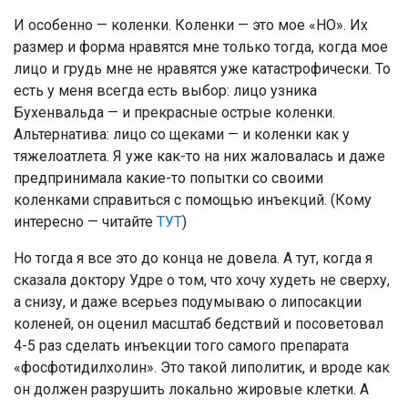
И особенно — коленки. Коленки — это мое «НО». Их
размер и форма нравятся мне только тогда, когда мое
лицо и грудь мне не нравятся уже катастрофически. То
есть у меня всегда есть выбор: лицо узника
Бухенвальда — и прекрасные острые коленки.
Альтернатива: лицо со щеками — и коленки как у
тяжелоатлета. Я уже как-то на них жаловалась и даже
предпринимала какие-то попытки со своими
коленками справиться с помощью инъекций. (Кому
интересно — читайте
ТУТ
)
Но тогда я все это до конца не довела. А тут, когда я
сказала доктору Удре о том, что хочу худеть не сверху,
а снизу, и даже всерьез подумываю о липосакции
коленей, он оценил масштаб бедствий и посоветовал
4-5 раз сделать инъекции того самого препарата
«фосфотидилхолин». Это такой липолитик, и вроде как
он должен разрушить локально жировые клетки. А