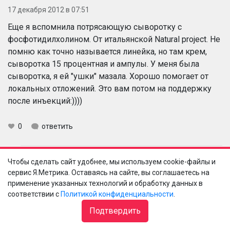
17 декабря 2012 в 07:51
Еще я вспомнила потрясающую сыворотку с
фосфотидилхолином. От итальянской Natural project. Не
помню как точно называется линейка, но там крем,
сыворотка 15 процентная и ампулы. У меня была
сыворотка, я ей "ушки" мазала. Хорошо помогает от
локальных отложений. Это вам потом на поддержку
после инъекций:))))
0
ответить
Чтобы сделать сайт удобнее, мы используем cookie-файлы и
Ya-z-va
Аннушка
сервис Я.Метрика. Оставаясь на сайте, вы соглашаетесь на
17 декабря 2012 в 08:39
применение указанных технологий и обработку данных в
соответствии с
Политикой конфиденциальности
.
ух ты, спасибо за совет, буду искать эту
Подтвердить
сыворотку.не знала про марку