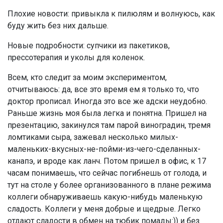
Плохие новости: привыкла к пилюлям и волнуюсь, как
буду жить без них дальше.
Новые подробности: супчики из пакетиков,
прессотерапия и уколы для коленок.
Всем, кто следит за моим экспериментом,
отчитываюсь: да, все это время ем я только то, что
доктор прописал. Иногда это все же адски неудобно.
Раньше жизнь моя была легка и понятна. Пришел на
презентацию, закинулся там парой виноградин, тремя
ломтиками сыра, зажевал несколько милых-
маленьких-вкусных-не-пойми-из-чего-сделанных-
канапэ, и вроде как ланч. Потом пришел в офис, к 17
часам понимаешь, что сейчас погибнешь от голода, и
тут на столе у более организованного в плане режима
коллеги обнаруживаешь какую-нибудь маленькую
сладость. Коллеги у меня добрые и щедрые. Легко
отдают сладости в обмен на тюбик помады:)) и без