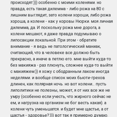
происходят:))) особенно с моими коленями. но
правда, есть такая дилемма - либо рожа на 80 с
лишним выглядит, зато колени хороши, либо рожа
хороша, а колени - как у коровы Нюрки. моя личная
дилемма, да. И поскольку рожа мне дорога, а
колени мешают, я даже правда подумываю о
липосакции локальной. При этом - обратите
внимание - я ведь не патологический маниак,
считающий, что в человеке все должно быть
прекрасно, а иначе в петлю его. мне выйти куда-то
без макияжа - раз плюнуть, сложнее куда-то выйти
с макияжем:)) я хожу с ободранным лаком иногда
неделями. и вообще список моих бьюти-грехов
длинен, как полярная ночь. но вот колени... пусть
липолитики не полезны, может, я от них все же не
умру (особенно если учесть, что жирного сейчас не
ем, и нагрузка на организм не бог весть какая). а
колени чуть уменьшатся. и будет мне щастье, а от
щастья - здоровье?:))) вот так я примерно думаю.