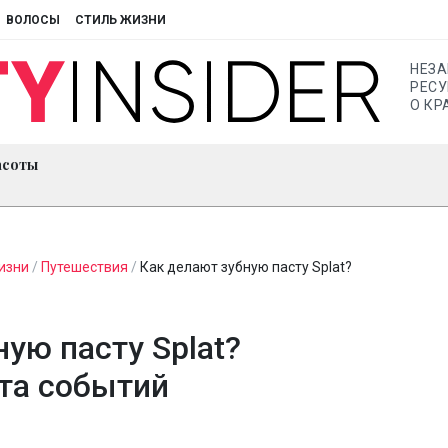
ВОЛОСЫ
СТИЛЬ ЖИЗНИ
НЕЗ
РЕСУ
О КР
асоты
изни
/
Путешествия
/
Как делают зубную пасту Splat?
ую пасту Splat?
та событий