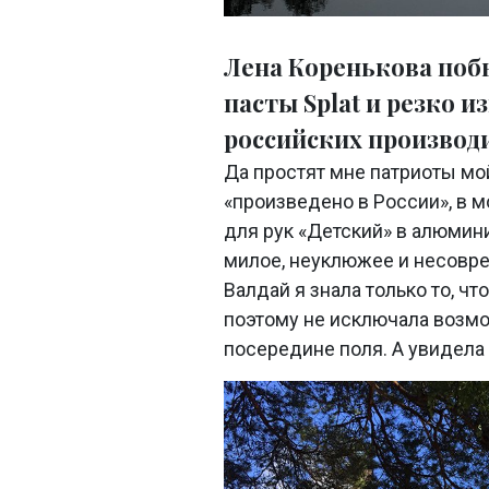
Лена Коренькова поб
пасты Splat и резко и
российских производ
Да простят мне патриоты мой
«произведено в России», в 
для рук «Детский» в алюмини
милое, неуклюжее и несовре
Валдай я знала только то, чт
поэтому не исключала возм
посередине поля. А увидела 