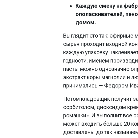
Каждую смену на фабри
ополаскивателей, пенок
домом.
Выглядит это так: эфирные м
сырья проходит входной кон
каждую упаковку наклеивает
годности, именем производи
пасты можно однозначно опр
экстракт коры магнолии и лю
принимались — Федором Ив
Потом кладовщик получит за
сорбитолом, диоксидом кре
ромашки». И выполнит все со
может входить больше 20 ко
доставлены до так называем