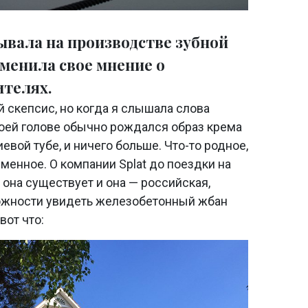
ывала на производстве зубной
зменила свое мнение о
ителях.
 скепсис, но когда я слышала слова
моей голове обычно рождался образ крема
евой тубе, и ничего больше. Что-то родное,
менное. О компании Splat до поездки на
о она существует и она — российская,
ожности увидеть железобетонный жбан
вот что: