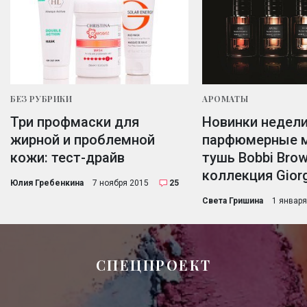
БЕЗ РУБРИКИ
АРОМАТЫ
Три профмаски для
Новинки недели
жирной и проблемной
парфюмерные ма
кожи: тест-драйв
тушь Bobbi Brow
коллекция Gior
Юлия Гребенкина
7 ноября 2015
25
Света Гришина
1 января
СПЕЦПРОЕКТ