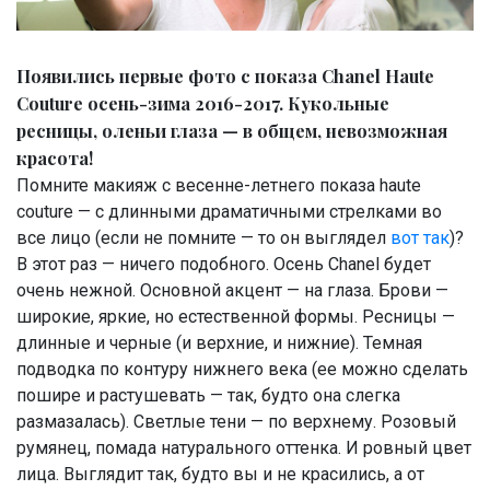
Появились первые фото с показа Chanel Haute
Couture осень-зима 2016-2017. Кукольные
ресницы, оленьи глаза — в общем, невозможная
красота!
Помните макияж с весенне-летнего показа haute
couture — с длинными драматичными стрелками во
все лицо (если не помните — то он выглядел
вот так
)?
В этот раз — ничего подобного. Осень Chanel будет
очень нежной. Основной акцент — на глаза. Брови —
широкие, яркие, но естественной формы. Ресницы —
длинные и черные (и верхние, и нижние). Темная
подводка по контуру нижнего века (ее можно сделать
пошире и растушевать — так, будто она слегка
размазалась). Светлые тени — по верхнему. Розовый
румянец, помада натурального оттенка. И ровный цвет
лица. Выглядит так, будто вы и не красились, а от