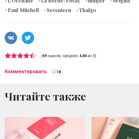
#L'Occitane
#La Roche-Posay
#mugler
#origins
#Paul Mitchell
#Seventeen
#Thalgo
(
69
оценок, среднее:
4,80
из 5)
Комментировать
18
Читайте также