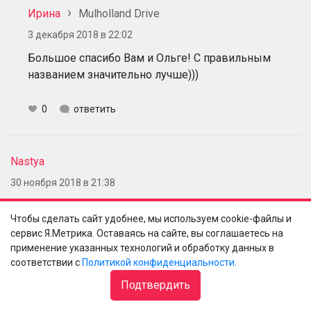
Ирина
Mulholland Drive
3 декабря 2018 в 22:02
Большое спасибо Вам и Ольге! С правильным
названием значительно лучше)))
0
ответить
Nastya
30 ноября 2018 в 21:38
Ой, а можно поподробней о lierac rosilogie. Чем так
Чтобы сделать сайт удобнее, мы используем cookie-файлы и
хорош? Увлажняет, защищает, выравнивает тон??
сервис Я.Метрика. Оставаясь на сайте, вы соглашаетесь на
применение указанных технологий и обработку данных в
0
ответить
соответствии с
Политикой конфиденциальности
.
Подтвердить