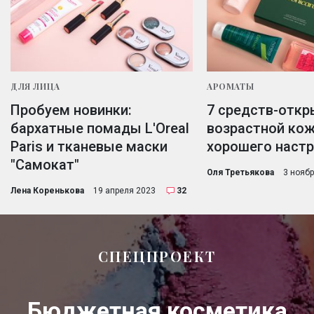
ДЛЯ ЛИЦА
АРОМАТЫ
Пробуем новинки:
7 средств-откр
бархатные помады L'Oreal
возрастной кож
Paris и тканевые маски
хорошего наст
"Самокат"
Оля Третьякова
3 нояб
Лена Коренькова
19 апреля 2023
32
СПЕЦПРОЕКТ
Бюджетная косметика