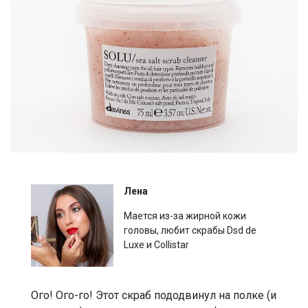
Лена
Мается из-за жирной кожи
головы, любит скрабы Dsd de
Luxe и Collistar
Ого! Ого-го! Этот скраб пододвинул на полке (и