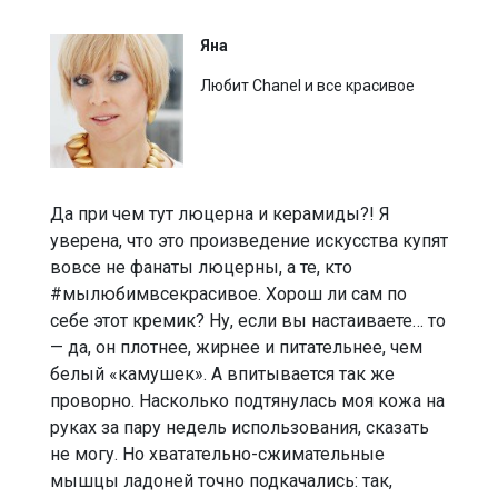
Яна
Любит Chanel и все красивое
Да при чем тут люцерна и керамиды?! Я
уверена, что это произведение искусства купят
вовсе не фанаты люцерны, а те, кто
#мылюбимвсекрасивое. Хорош ли сам по
себе этот кремик? Ну, если вы настаиваете… то
— да, он плотнее, жирнее и питательнее, чем
белый «камушек». А впитывается так же
проворно. Насколько подтянулась моя кожа на
руках за пару недель использования, сказать
не могу. Но хватательно-сжимательные
мышцы ладоней точно подкачались: так,