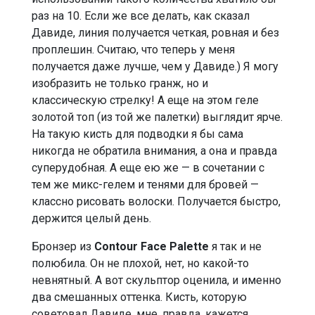
раз на 10. Если же все делать, как сказал
Давиде, линия получается четкая, ровная и без
проплешин. Считаю, что теперь у меня
получается даже лучше, чем у Давиде.) Я могу
изобразить не только гранж, но и
классическую стрелку! А еще на этом геле
золотой топ (из той же палетки) выглядит ярче.
На такую кисть для подводки я бы сама
никогда не обратила внимания, а она и правда
суперудобная. А еще ею же — в сочетании с
тем же микс-гелем и тенями для бровей —
классно рисовать волоски. Получается быстро,
держится целый день.
Бронзер из
Contour Face Palette
я так и не
полюбила. Он не плохой, нет, но какой-то
невнятный. А вот скульптор оценила, и именно
два смешанных оттенка. Кисть, которую
советовал Давиде, мне, правда, кажется