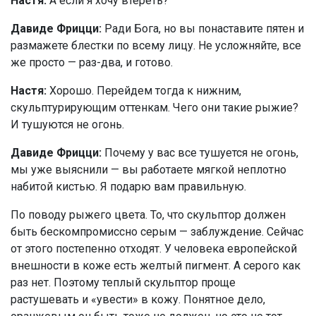
Настя:
А если я хочу втереть?
Давиде Фрицци:
Ради Бога, но вы понаставите пятен и
размажете блестки по всему лицу. Не усложняйте, все
же просто — раз-два, и готово.
Настя:
Хорошо. Перейдем тогда к нижним,
скульптурирующим оттенкам. Чего они такие рыжие?
И тушуются не огонь.
Давиде Фрицци:
Почему у вас все тушуется не огонь,
мы уже выяснили — вы работаете мягкой неплотно
набитой кистью. Я подарю вам правильную.
По поводу рыжего цвета. То, что скульптор должен
быть бескомпромиссно серым — заблуждение. Сейчас
от этого постепенно отходят. У человека европейской
внешности в коже есть желтый пигмент. А серого как
раз нет. Поэтому теплый скульптор проще
растушевать и «увести» в кожу. Понятное дело,