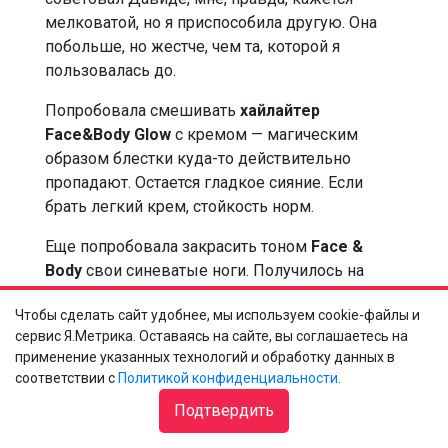
мелковатой, но я приспособила другую. Она
побольше, но жестче, чем та, которой я
пользовалась до.
Попробовала смешивать
хайлайтер
Face&Body Glow
с кремом — магическим
образом блестки куда-то действительно
пропадают. Остается гладкое сияние. Если
брать легкий крем, стойкость норм.
Еще попробовала закрасить тоном
Face &
Body
свои синеватые ноги. Получилось на
удивление очень ОК. Жаль только, что
Чтобы сделать сайт удобнее, мы используем cookie-файлы и
стойкость всей этой красоты сейчас не
сервис Я.Метрика. Оставаясь на сайте, вы соглашаетесь на
проверить. Не ходить же зимой в Москве с
применение указанных технологий и обработку данных в
голыми ногами. Придется ждать до Бали, куда
соответствии с
Политикой конфиденциальности
.
я планирую уехать на Новый год.
Подтвердить
А в целом поняла: да, некоторые средства,