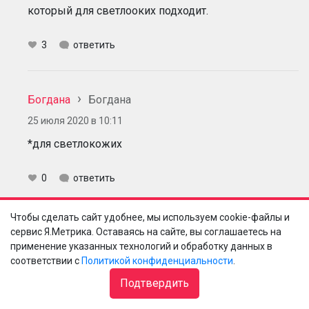
который для светлооких подходит.
3
ответить
Богдана
Богдана
25 июля 2020 в 10:11
*для светлокожих
0
ответить
Чтобы сделать сайт удобнее, мы используем cookie-файлы и
Анастасия
Ангелика
сервис Я.Метрика. Оставаясь на сайте, вы соглашаетесь на
применение указанных технологий и обработку данных в
27 июля 2020 в 08:55
соответствии с
Политикой конфиденциальности
.
Мне очень нравится SVR матирующий SPF 50. Кожа
Подтвердить
бархатная, в течение дня не блестит. На пляже не