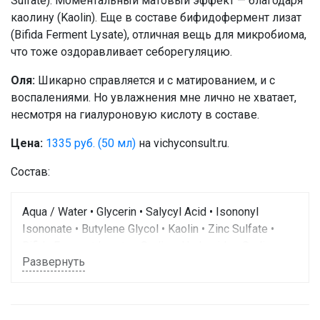
Sulfate). Моментальный матовый эффект — благодаря
каолину (Kaolin). Еще в составе бифидофермент лизат
(Bifida Ferment Lysate), отличная вещь для микробиома,
что тоже оздоравливает себорегуляцию.
Оля:
Шикарно справляется и с матированием, и с
воспалениями. Но увлажнения мне лично не хватает,
несмотря на гиалуроновую кислоту в составе.
Цена:
1335 руб. (50 мл)
на vichyconsult.ru.
Состав:
Aqua / Water • Glycerin • Salycyl Acid • Isononyl
Isononate • Butylene Glycol • Kaolin • Zinc Sulfate •
Bifida Ferment Lysate • Sodium Hydroxide • Sodium
Развернуть
Polyacrylate • Sodium Hyaluronate • Sodium Benzoate •
Phenoxyethanol • Ascorbyl Glucoside • Caprylyl Glycol •
Hydrolyzed Algin • Trisodium Ethylenediamine
Disuccinate • Biosaccharide Gum-1 • Acrylates / C10-