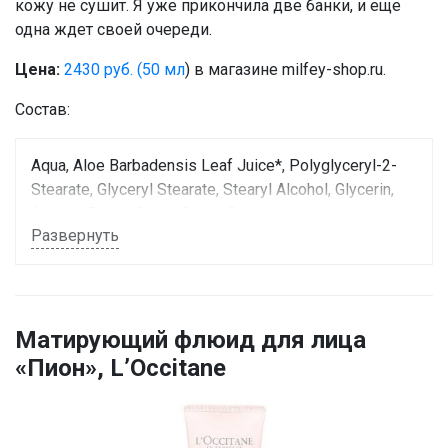
кожу не сушит. Я уже прикончила две банки, и еще
одна ждет своей очереди.
Цена:
2430 руб. (50 мл
) в магазине milfey-shop.ru.
Состав:
Aqua, Aloe Barbadensis Leaf Juice*, Polyglyceryl-2-
Stearate, Glyceryl Stearate, Stearyl Alcohol, Glycerin,
Alcohol Denat, Oryza Sativa Starch*, Nasturtium
Развернуть
Officinale Extract, Arctium Majus Root Extract, Salvia
Officinalis Leaf Extract, Citrus Limon Peel Extract,
Hedera Helix Leaf Extract, Saponaria Officinalis
Leaf/Root Extract, Fucus Vesiculosus Extract, Acid
Citric, Benzyl Alcohol, Xanthan Gum, Potassium
Матирующий флюид для лица
Sorbate, Sodium Benzoate, Parfum, Limonene, Acetate
«Пион», L’Occitane
Linalyle, Linalol, Geraniol.