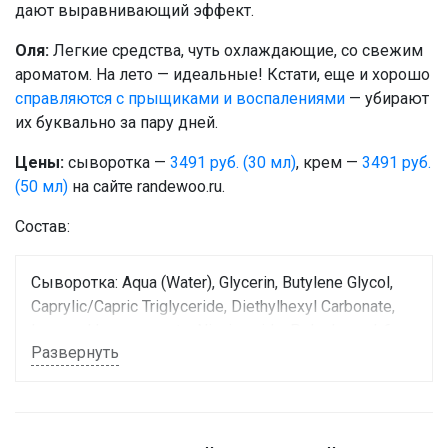
дают выравнивающий эффект.
Оля:
Легкие средства, чуть охлаждающие, со свежим
ароматом. На лето — идеальные! Кстати, еще и хорошо
справляются с прыщиками и воспалениями
— убирают
их буквально за пару дней.
Цены:
сыворотка —
3491 руб. (30 мл)
, крем —
3491 руб.
(50 мл)
на сайте randewoo.ru.
Состав:
Сыворотка: Aqua (Water), Glycerin, Butylene Glycol,
Caprylic/Capric Triglyceride, Diethylhexyl Carbonate,
Isononyl Isononanoate, Niacinamide, Polyglyceryl-6
Развернуть
Distearate, Nylon-6/12, Lactococcus Ferment Lysate,
Alpha-Glucan Oligosaccharide, Euphorbia cerifera Cera
[Euphorbia cerifera (Candelilla) Wax], Silica, Jojoba
Esters, Tocopheryl Acetate, Cetyl Alcohol,