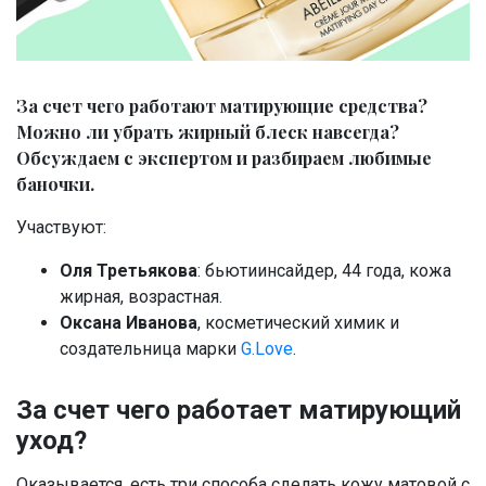
За счет чего работают матирующие средства?
Можно ли убрать жирный блеск навсегда?
Обсуждаем с экспертом и разбираем любимые
баночки.
Участвуют:
Оля Третьякова
: бьютиинсайдер, 44 года, кожа
жирная, возрастная.
Оксана Иванова
, косметический химик и
создательница марки
G.Love
.
За счет чего работает матирующий
уход?
Оказывается, есть три способа сделать кожу матовой с