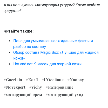
30 Alkyl Acrylate Crosspolymer • Parfum /
А вы пользуетесь матирующим уходом? Какие любите
Fragrance.Code F.I.L.:B225519/1.
средства?
Читайте также:
Пена для умывания: неожиданные факты и
разбор по составу
Обзор состава Magic Box: «Лучшее для жирной
кожи»
Hot and not: 9 масок для жирной кожи
#Guerlain
#Korff
#L'Occitane
#Naobay
#Novexpert
#Vichy
#матирование
#матирующий крем
#матирующий уход