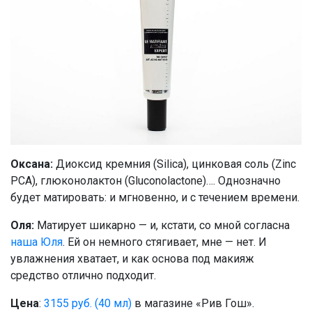
(Sunflower) Seed Oil, Poria Cocos Sclerotium Extract,
Sodium Lactate, Propolis Extract, Methylsilanol Tri-
Peg-8 Glyceryl Cocoate, Polyquaternium-7, Bht,
Palmitoyl Hexapeptide-12
Оксана:
Диоксид кремния (Silica), цинковая соль (Zinc
PCA), глюконолактон (Gluconolactone)…. Однозначно
будет матировать: и мгновенно, и с течением времени.
Оля:
Матирует шикарно — и, кстати, со мной согласна
наша Юля
. Ей он немного стягивает, мне — нет. И
увлажнения хватает, и как основа под макияж
средство отлично подходит.
Цена
:
3155 руб. (40 мл)
в магазине «Рив Гош».