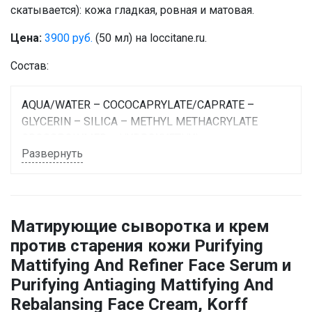
скатывается): кожа гладкая, ровная и матовая.
Цена:
3900 руб.
(50 мл) на loccitane.ru.
Состав:
AQUA/WATER – COCOCAPRYLATE/CAPRATE –
GLYCERIN – SILICA – METHYL METHACRYLATE
CROSSPOLYMER – HYDROXYETHYL
Развернуть
ACRYLATE/SODIUM ACRYLOYLDIMETHYL TAURATE
COPOLYMER – SORBITOL – PAEONIA LACTIFLORA
EXTRACT – CITRUS AURANTIFOLIA (LIME) FRUIT
EXTRACT –CITRUS LIMON (LEMON) PEEL OIL –
ORYZA SATIVA (RICE) POWDER – LACTIC ACID –
Матирующие сыворотка и крем
SODIUM HYDROXIDE – XANTHAN GUM – ZINC PCA –
против старения кожи Purifying
SODIUM GLUCONATE – SORBITAN ISOSTEARATE –
Mattifying And Refiner Face Serum и
POLYSORBATE 60 – ARACHIDYL GLUCOSIDE –
Purifying Antiaging Mattifying And
CAPRYLYL GLYCOL – 1,2-HEXANEDIOL – ARACHIDYL
Rebalansing Face Cream, Korff
ALCOHOL – BEHENYL ALCOHOL –