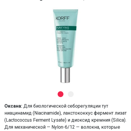
PHENOXYETHANOL – CHLORPHENESIN –
PARFUM/FRAGRANCE – LINALOOL – CITRONELLOL –
LIMONENE – GERANIOL
Оксана:
Для биологической себорегуляции тут
ниацинамид (Niacinamide), лакстококкус фермент лизат
(Lactococcus Ferment Lysate) и диоксид кремния (Silica).
Для механической — Nylon-6/12 — волокна, которые