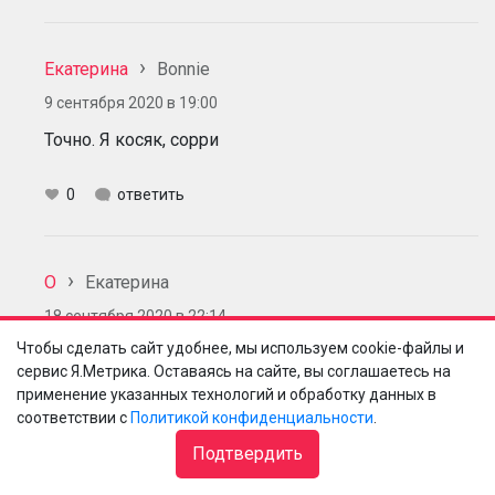
Екатерина
Bonnie
9 сентября 2020 в 19:00
Точно. Я косяк, сорри
0
ответить
О
Екатерина
18 сентября 2020 в 22:14
Чтобы сделать сайт удобнее, мы используем cookie-файлы и
Мм, Мери Лу вроде не очень деликатный хайлайтер
сервис Я.Метрика. Оставаясь на сайте, вы соглашаетесь на
- ну блестки там будут все же видны. Даже не
применение указанных технологий и обработку данных в
знаю, что взамен посоветовать - возможно, что-то
соответствии с
Политикой конфиденциальности
.
от Hourglass, у них самые опупенные текстуры. Я
Подтвердить
люблю их Dim Light в роли хайлайтера, но я люблю
прям суперделикатнейшие, чтобы просто чутка