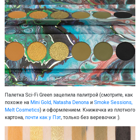
Палетка Sci-Fi Green зацепила палитрой (смотрите, как
похоже на
Mini Gold, Natasha Denona
и
Smoke Sessions,
Melt Cosmetics
) и оформлением. Книжечка из плотного
картона,
почти как у Пэт
, только без веревочки :).