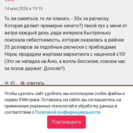
14 мая 2026 в 19:10
То ли смеяться, то ли плакать - 30к за расческу.
Которая делает примерно ничего?) такой пух у меня от
ветра каждый день..ради интереса быстренько
поискала себестоимость, которая оказалась в районе
35 долларов за подобные расчески с приблудами.
Норм, продадим жертвам маркетинга с наценкой х10!
(Это не нападка на Аню, а вопль бессилия, совсем нас
за лохов держат. Доколе?)
41
ответить
Чтобы сделать сайт удобнее, мы используем cookie-файлы и
сервис Я.Метрика. Оставаясь на сайте, вы соглашаетесь на
применение указанных технологий и обработку данных в
Анна Губанова
Vera
соответствии с
Политикой конфиденциальности
.
14 мая 2026 в 19:20
Подтвердить
Это не просто пух, это новые волосы, которые
выросли после WAU. Я ее активно юзала примерно