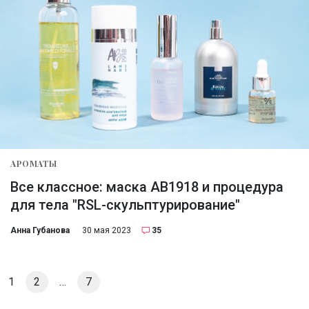
АРОМАТЫ
Все классное: маска АВ1918 и процедура
для тела "RSL-скульптурирование"
Анна Губанова
30 мая 2023
35
1
2
…
7