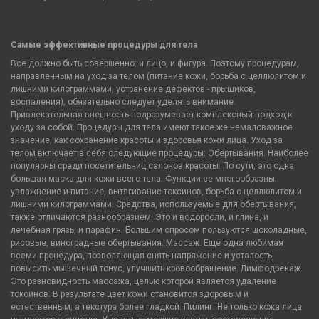
Самые эффективные процедуры для тела
Все должно быть совершенно: и лицо, и фигура. Поэтому процедурам,
направленным на уход за телом (питание кожи, борьба с целлюлитом и
лишними килограммами, устранение дефектов - прыщиков,
воспаления), обязательно следует уделять внимание.
Привлекательная внешность подразумевает комплексный подход к
уходу за собой. Процедуры для тела имеют такое же немаловажное
значение, как сохранение красоты и здоровья кожи лица. Уход за
телом включает в себя следующие процедуры: Обертывания. Наиболее
популярны среди посетительниц салонов красоты. По сути, это одна
большая маска для кожи всего тела. Функции ее многообразны:
увлажнение и питание, вытягивание токсинов, борьба с целлюлитом и
лишними килограммами. Средства, используемые для обертывания,
также отличаются разнообразием. Это и водоросли, и глина, и
лечебная грязь, и парафин. Большим спросом пользуются шоколадные,
рисовые, виноградные обертывания. Массаж. Еще одна любимая
всеми процедура, позволяющая снять напряжение и усталость,
повысить мышечный тонус, улучшить кровообращение. Лимфодренаж.
Это разновидность массажа, целью которой является удаление
токсинов. В результате цвет кожи становится здоровым и
естественным, а текстура более гладкой. Пилинг. Не только кожа лица