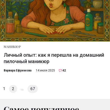
МАНИКЮР
Личный опыт: как я перешла на домашний
пилочный маникюр
Варвара Ефремова
14 июля 2025
42
1
2
…
67
Самое популярное