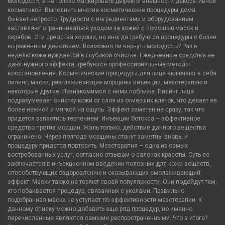
молодость, а не только маскировать дефекты внешности декоративной
косметикой. Выполнить многие косметические процедуры дома
бывает непросто. Трудности с ингредиентами и оборудованием
заставляют ограничиваться уходом за кожей с помощью масок и
скрабов. Эти средства хороши, но иногда требуются процедуры с более
выраженным действием. Возможно ли вернуть молодость? Раз в
неделю кожа нуждается в глубокой очистке. Ежедневные средства не
дают нужного эффекта, требуются профессиональные методы
восстановления. Косметические процедуры для лица включают в себя
пилинг, маски, разглаживающие морщины инъекции, мезотерапию и
некоторые другие. Познакомимся с ними поближе. Пилинг лица
подразумевает очистку кожи от слоя из отмерших клеток, что делает ее
более нежной и мягкой на ощупь. Эффект заметен не сразу, так что
придется запастись терпением. Инъекции ботокса – эффективное
средство против морщин. Жаль только, действие данного вещества
ограничено. Через полгода морщины станут заметны вновь, и
процедуру придется повторить. Мезотерапия – одна из самых
востребованных услуг, согласно отзывам о салонах красоты. Суть ее
заключается в инъекционном введении полезных для кожи веществ,
способствующих оздоровлению и оказывающих омолаживающий
эффект. Маски также не теряют своей популярности. Они подойдут тем,
кто побаивается процедур, связанных с уколами. Правильно
подобранная маска не уступает по эффективности мезотерапии. К
данному списку можно добавить еще ряд процедур, но именно
перечисленные являются самыми распространенными. Что в итоге?