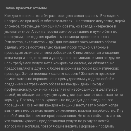
Салон красоты: отзывы
Каждая женщина хотя бы раз посещала салон красоты. Выглядеть
неотразимо при любых обстоятельствах – настоящее искусство, порой
сложное, требующее помощи или совета, но всегда интересное и
увлекательное. А если впереди важное свидание и нужно быть во
всеоружии, приходится прибегать к помощи профессионалов
(стилистов, визажистов и др.) для создания законченного образа –
сделать это самостоятельно бывает порой трудно. Салонные
процедуры отличаются многообразием. К ним относятся очищение
кожи лица и шеи, стрижка и укладка волос, макияж и многое другое.
Если требуемой услуги нет в конкретном салоне, ее обязательно
предоставляют в других, с более широким выбором косметических
процедур. Зачем посещать салоны красоты? Женщины привыкли
самостоятельно справляться с премудростями ухода за собой и
созданием неотразимого образа на каждый день. Поход к
профессионалу, конечно, избавляет от необходимости делать все
самой, но обходится в круглую сумму, которая может оказаться не по
карману. Поэтому салон красоты не подходит для ежедневного
посещения. Но в жизни каждой женщины наступает момент, когда
выглядеть неотразимо является жизненно важной потребностью. И тут
не обойтись без помощи профессионалов. Не стоит забывать и о том,
что салоны красоты предоставляют услуги по уходу за кожей,
волосами и ногтями, позволяющие вернуть здоровье и продлить