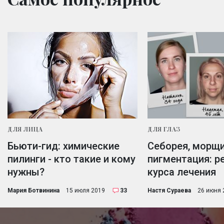
ДЛЯ ЛИЦА
ДЛЯ ГЛАЗ
Бьюти-гид: химические
Себорея, морщ
пилинги - кто такие и кому
пигментация: р
нужны?
курса лечения
Мария Ботвинина
15 июля 2019
33
Настя Сураева
26 июня 