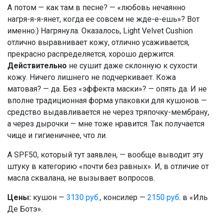
А потом — как там в песне? — «любовь нечаянно
нагря-я-я-янет, когда ее совсем не жде-е-ешь»? Вот
именно:) Нагрянула. Оказалось, Light Velvet Cushion
отлично выравнивает кожу, отлично усаживается,
прекрасно распределяется, хорошо держится.
Действительно
не сушит даже склонную к сухости
кожу. Ничего лишнего не подчеркивает. Кожа
матовая? — да. Без «эффекта маски»? — опять да. И не
вполне традиционная форма упаковки для кушонов —
средство выдавливается не через тряпочку-мембрану,
а через дырочки — мне тоже нравится. Так получается
чище и гигиеничнее, что ли.
А SPF50, который тут заявлен, — вообще выводит эту
штуку в категорию «почти без равных». И, в отличие от
масла сквалана, не вызывает вопросов.
Цены:
кушон —
3130 руб.
, консилер —
2150 руб
. в «Иль
Де Ботэ».