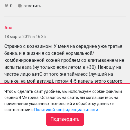
0
ответить
Аня
18 марта 2019 в 16:35
Странно с коэнзимом. У меня на середине уже третья
банка, и в жизни я со своей нормальной/
комбинированной кожей проблем со впитыванием не
испытывала (ну только если летом в +30). Наношу на
чистое лицо витС от того же таймлесс (лучший на
рынке, на мой взгляд), потом 4-5 капель этого самого
коэнзима - и через 3-4 минуты можно наносить спф и
Чтобы сделать сайт удобнее, мы используем cookie-файлы и
краситься, сыворотки полностью усаживаются.
сервис Я.Метрика. Оставаясь на сайте, вы соглашаетесь на
Возможно, стоит просто попробовать наносить
применение указанных технологий и обработку данных в
меньшее количество - этот продукт с точки зрения
соответствии с
Политикой конфиденциальности
.
увлажнения способен заменить крем.
Подтвердить