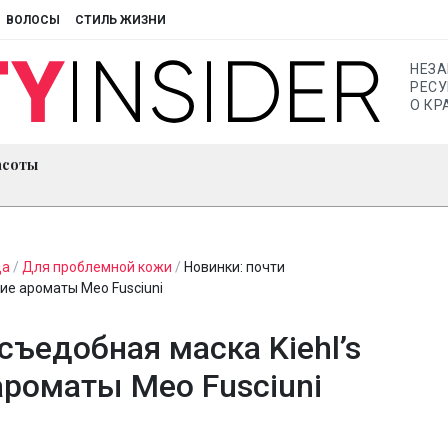
ВОЛОСЫ
СТИЛЬ ЖИЗНИ
НЕЗ
РЕСУ
О КР
асоты
ца
/
Для проблемной кожи
/
Новинки: почти
кие ароматы Meo Fusciuni
съедобная маска Kiehl’s
ароматы Meo Fusciuni