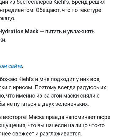
ин из бестселлеров Kiehl’s. Бренд решил
нгредиентом. Обещают, что по текстуре
окадо.
Hydration Mask
— питать и увлажнять.
жи.
ом сайте
.
обожаю Kiehl’s и мне подходит у них все,
аски с ирисом. Поэтому всегда радуюсь их
ю, что именно из-за этой маски сняли с
обы не путаться в двух зелененьких.
 в восторге! Маска правда напоминает пюре
 ощущения, что вы нанесли на лицо что-то
 нее свежеет и разглаживается.