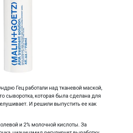
ндрю Гец работали над тканевой маской,
то сыворотка, которая была сделана для
шелушивает. И решили выпустить ее как
колевой и 2% молочной кислоты. За
онка, ниацинамид регулирует выработку