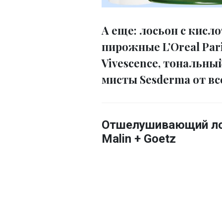
А еще: лосьон с кисло
пирожные L’Oreal Par
Vivescence, тональный
мисты Sesderma от вс
Отшелушивающий лос
Malin + Goetz