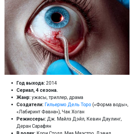
Год выхода:
2014
Сериал, 4 сезона.
Жанр:
ужасы, триллер, драма
Создатели:
Гильермо Дель Торо
(«Форма воды»,
«Лабиринт Фавна»), Чак Хоган
Режиссеры:
Дж. Майлз Дэйл, Кевин Даулинг,
Деран Сарафян
В ролях:
Кори Столл, Миа Маэстро, Дэвид