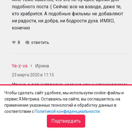
подобного поста :( Сейчас все на взводе, даже те,
кто храбрится. А подобные фильмы не добавляют
ни радости, ни добра, ни бодрости духа. ИМХО,
конечно
8
ответить
Ya-z-va
Ирина
23 марта 2020 в 11:15
Ирина, а вот интересно, именно как к клиническому
психологу к вам вопрос) Не я инициировала этот
Чтобы сделать сайт удобнее, мы используем cookie-файлы и
пост, но я лично с удовольствием посмотрела два
сервис Я.Метрика. Оставаясь на сайте, вы соглашаетесь на
применение указанных технологий и обработку данных в
фильма из рекомендованных, и они мне отлично
соответствии с
Политикой конфиденциальности
.
зашли, лучше, чем какие бы ни было другие. Хотя я
не фанат утопий, анти-утопий, фильмов-катастроф и
Подтвердить
вот этого вот всего. Как ни разу не психолог, а