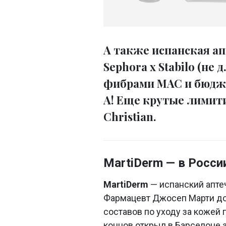
А также испанская ап
Sephora x Stabilo (не 
фибрами МАС и бюдже
А! Еще крутые лимит
Christian.
MartiDerm — в Росси
MartiDerm
— испанский апте
Фармацевт Джосеп Марти до
составов по уходу за кожей 
концов открыл в Барселоне ап