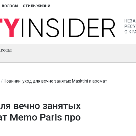
ВОЛОСЫ
СТИЛЬ ЖИЗНИ
НЕЗ
РЕСУ
О КР
асоты
/
Новинки: уход для вечно занятых Masktini и аромат
для вечно занятых
ат Memo Paris про