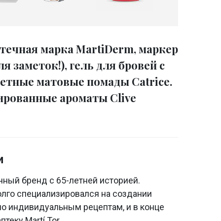
течная марка MartiDerm, маркер
для заметок!), гель для бровей с
тные матовые помады Catrice.
ированные ароматы Clive
и
чный бренд с 65-летней историей.
лго специализировался на создании
по индивидуальным рецептам, и в конце
теку Martí Tor.