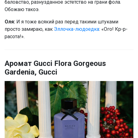
баловство, разнузданное эстетство на грани фола.
Обожаю такоэ.
Оля:
И я тоже всякий раз перед такими штуками
просто замираю, как
Эллочка-людоедка
: «Ого! Кр-р-
расота!».
Аромат Gucci Flora Gorgeous
Gardenia, Gucci