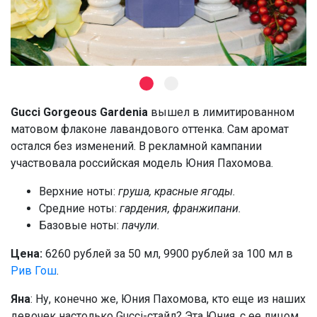
Gucci Gorgeous Gardenia
вышел в лимитированном
матовом флаконе лавандового оттенка. Сам аромат
остался без изменений. В рекламной кампании
участвовала российская модель Юния Пахомова.
Верхние ноты:
груша, красные ягоды.
Средние ноты:
гардения, франжипани.
Базовые ноты:
пачули.
Цена:
6260 рублей за 50 мл, 9900 рублей за 100 мл в
Рив Гош
.
Яна
: Ну, конечно же, Юния Пахомова, кто еще из наших
девочек настолько Gucci-стайл? Эта Юния, с ее лицом