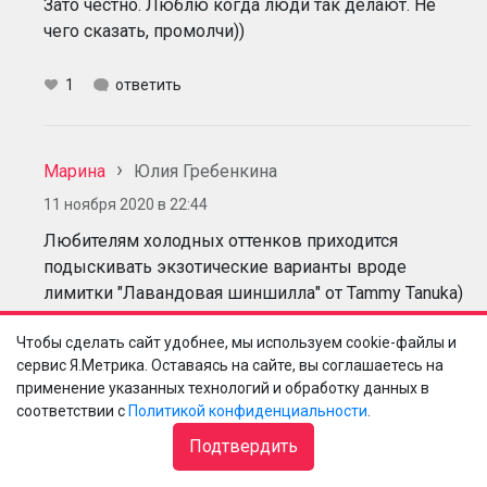
Зато честно. Люблю когда люди так делают. Не
чего сказать, промолчи))
1
ответить
Марина
Юлия Гребенкина
11 ноября 2020 в 22:44
Любителям холодных оттенков приходится
подыскивать экзотические варианты вроде
лимитки "Лавандовая шиншилла" от Tammy Tanuka)
В основном не любят производители палеток нас,
Чтобы сделать сайт удобнее, мы используем cookie-файлы и
серо/зеленоглазых, бледнолицых с тёмными
сервис Я.Метрика. Оставаясь на сайте, вы соглашаетесь на
волосами, ох не любят)
применение указанных технологий и обработку данных в
соответствии с
Политикой конфиденциальности
.
9
ответить
Подтвердить