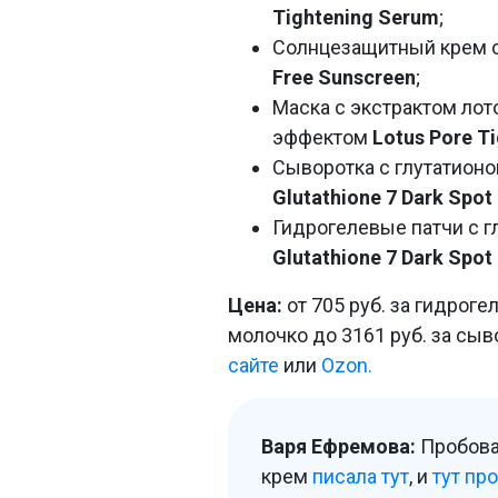
Tightening Serum
;
Солнцезащитный крем 
Free Sunscreen
;
Маска с экстрактом ло
эффектом
Lotus Pore Ti
Сыворотка с глутатионо
Glutathione 7 Dark Spo
Гидрогелевые патчи с г
Glutathione 7 Dark Spo
Цена:
от 705 руб. за гидрог
молочко до 3161 руб. за сы
сайте
или
Ozon.
Варя Ефремова:
Пробова
крем
писала тут
, и
тут пр