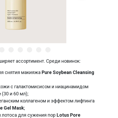
иряет ассортимент. Среди новинок:
я снятия макияжа
Pure Soybean Cleansing
кожи с галактомисисом и ниацинамидом
e
(30 и 60 мл);
еганским коллагеном и эффектом лифтинга
e Gel Mask
;
м лотоса для сужения пор
Lotus Pore