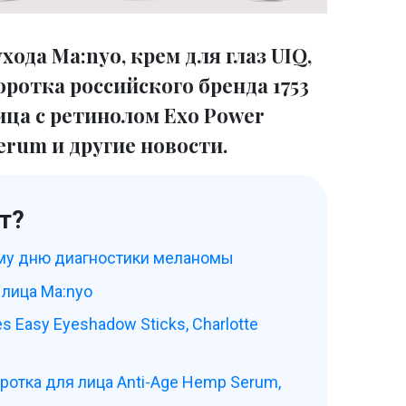
ода Ma:nyo, крем для глаз UIQ,
отка российского бренда 1753
лица с ретинолом Exo Power
erum и другие новости.
т?
му дню диагностики меланомы
 лица Ma:nyo
s Easy Eyeshadow Sticks, Charlotte
тка для лица Anti-Age Hemp Serum,