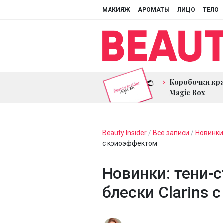
МАКИЯЖ
АРОМАТЫ
ЛИЦО
ТЕЛО
Коробочки кр
Magic Box
Beauty Insider
/
Все записи
/
Новинки
c криоэффектом
Новинки: тени-ст
блески Clarins