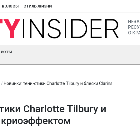
ВОЛОСЫ
СТИЛЬ ЖИЗНИ
НЕЗ
РЕСУ
О КР
асоты
/
Новинки: тени-стики Charlotte Tilbury и блески Clarins
ики Charlotte Tilbury и
 c криоэффектом