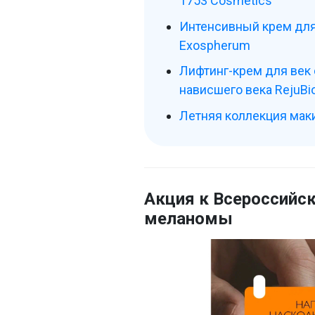
1753 Сosmetics
Интенсивный крем для 
Exospherum
Лифтинг-крем для век 
нависшего века RejuBio
Летняя коллекция маки
Акция к Всероссийс
меланомы