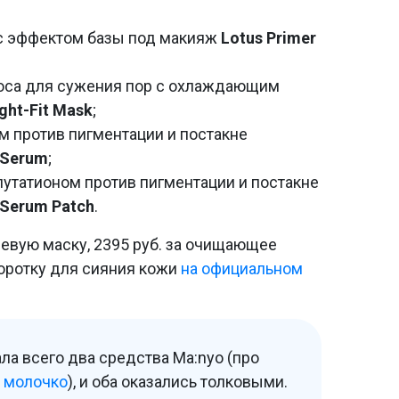
с эффектом базы под макияж
Lotus Primer
тоса для сужения пор c охлаждающим
ght-Fit Mask
;
м против пигментации и постакне
t Serum
;
лутатионом против пигментации и постакне
t Serum Patch
.
елевую маску, 2395 руб. за очищающее
воротку для сияния кожи
на официальном
ла всего два средства Ma:nyo (про
о молочко
), и оба оказались толковыми.