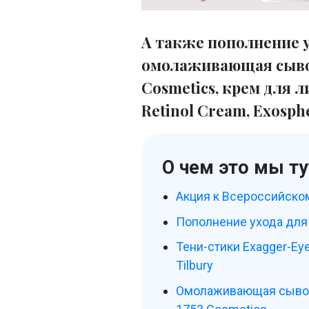
А также пополнение ух
омолаживающая сывор
Сosmetics, крем для 
Retinol Cream, Exosph
О чем это мы ту
Акция к Всероссийско
Пополнение ухода для
Тени-стики Exagger-Eye
Tilbury
Омолаживающая сыворо