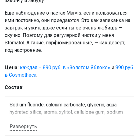
закончу и забуду.
Ещё наблюдение о пастах Marvis: если пользоваться
ими постоянно, они приедаются. Это как запеканка на
завтрак и ужин, даже если ты её очень любишь —
скучно. Поэтому для регулярной чистки у меня
Stomatol. А такие, парфюмированные, — как десерт,
под настроение.
Цена:
каждая – 890 руб. в «Золотом Яблоке»
и
890 руб.
в Cosmotheca
.
Состав
:
Sodium fluoride, calcium carbonate, glycerin, aqua,
hydrated silica, aroma, xylitol, cellulose gum, sodium
lauryl sulfate, titanium dioxide, sodium saccharin, citric
Развернуть
acid, sodium citrate.