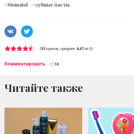
#Stomatol
#зубные пасты
(
53
оценок, среднее:
4,47
из 5)
Комментировать
10
Читайте также