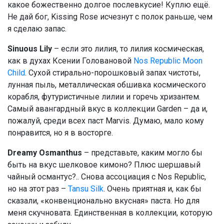
какое божественно долгое послевкусие! Куплю ещё.
Не дай бог, Kissing Rose исчезнут с полок раньше, чем
я сделаю запас.
Sinuous Lily
– если это лилия, то лилия космическая,
как в духах Ксении Головановой
Nos Republic Moon
Child
. Сухой стирально-порошковый запах чистоты,
лунная пыль, металлическая обшивка космического
корабля, футуристичные лилии и горечь хризантем.
Самый авангардный вкус в коллекции Garden – да и,
пожалуй, среди всех паст Marvis. Думаю, мало кому
понравится, но я в восторге.
Dreamy Osmanthus
– представьте, каким могло бы
быть на вкус шелковое кимоно? Плюс шершавый
чайный османтус?.. Снова ассоциация с Nos Republic,
но на этот раз –
Tansu Silk
. Очень приятная и, как бы
сказали, «конвенционально вкусная» паста. Но для
меня скучновата. Единственная в коллекции, которую