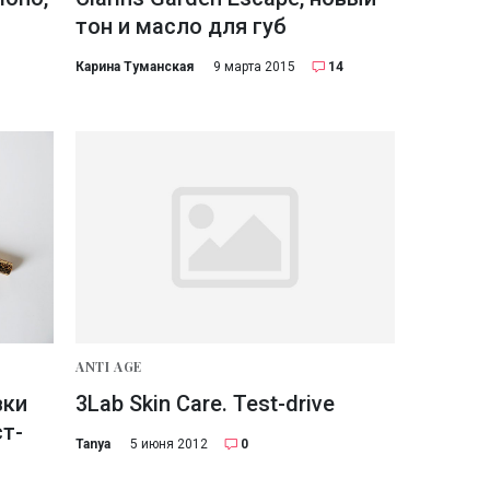
тон и масло для губ
Карина Туманская
9 марта 2015
14
ANTI AGE
вки
3Lab Skin Care. Test-drive
ст-
Tanya
5 июня 2012
0