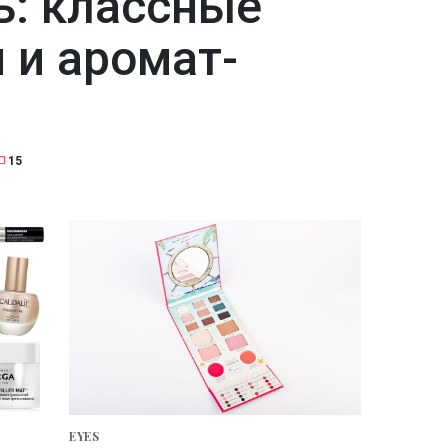
ь: классные
 и аромат-
15
EYES