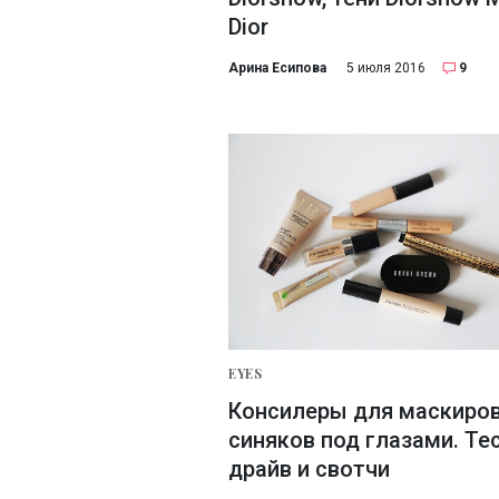
Dior
Арина Есипова
5 июля 2016
9
EYES
Консилеры для маскиро
синяков под глазами. Те
драйв и свотчи