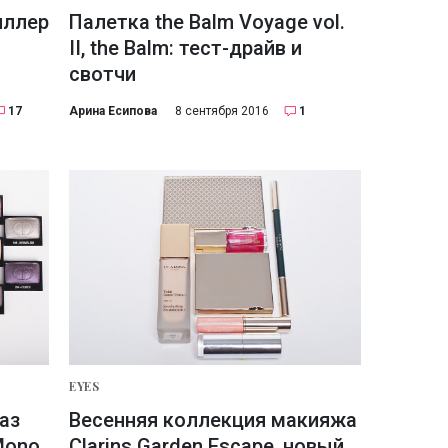
иллер
Палетка the Balm Voyage vol.
II, the Balm: тест-драйв и
свотчи
17
Арина Есипова
8 сентября 2016
1
EYES
аз
Весенняя коллекция макияжа
Mono,
Clarins Garden Escape, новый