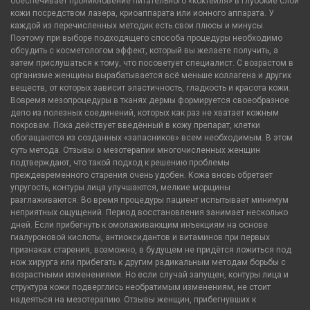
обеспечивает проникновение питательного «коктейля» в глубокие слои
кожи посредством лазера, криоаппарата или ионного аппарата. У
каждой из перечисленных методик есть свои плюсы и минусы.
Поэтому при выборе подходящего способа процедуры необходимо
обсудить с косметологом эффект, который вы желаете получить, а
затем прислушаться к тому, что посоветует специалист. С возрастом в
организме женщины вырабатывается всё меньше коллагена и других
веществ, от которых зависит эластичность, гладкость и красота кожи.
Вовремя мезопроцедуры в тканях дермы формируется своеобразное
депо из полезных соединений, которых как раз не хватает кожным
покровам. Пока действует введённый в кожу препарат, клетки
обогащаются из созданных «запасников» всем необходимым. В этом
суть метода. Отзывы о мезотерапии многочисленных женщин
подтверждают, что такой подход к решению проблемы
преждевременного старения очень удобен. Кожа вновь обретает
упругость, контуры лица улучшаются, мелкие морщины
разглаживаются. Во время процедуры пациент испытывает минимум
неприятных ощущений. Период восстановления занимает несколько
дней. Если прибегнуть к омолаживающим инъекциям на основе
гиалуроновой кислоты, антиоксидантов и витаминов при первых
признаках старения, возможно, в будущем не придётся ложиться под
нож хирурга или прибегать к другим радикальным методам борьбы с
возрастными изменениями. Но если случай запущен, контуры лица и
структура кожи подверглись необратимым изменениям, не стоит
надеяться на мезотерапию. Отзывы женщин, прибегнувших к