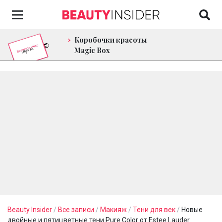
Коробочки красоты
Magic Box
Beauty Insider
/
Все записи
/
Макияж
/
Тени для век
/
Новые
двойные и пятицветные тени Pure Color от Estee Lauder