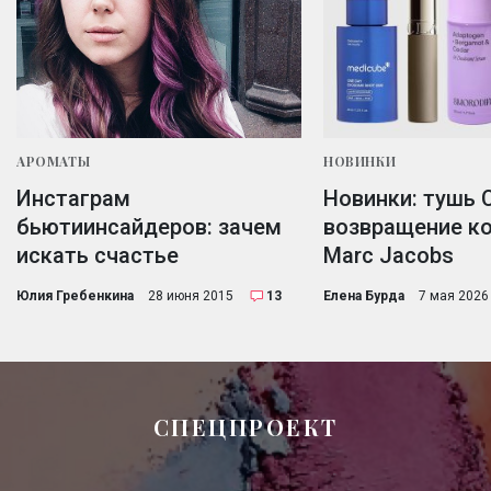
АРОМАТЫ
НОВИНКИ
Инстаграм
Новинки: тушь C
бьютиинсайдеров: зачем
возвращение к
искать счастье
Marc Jacobs
Юлия Гребенкина
28 июня 2015
13
Елена Бурда
7 мая 2026
СПЕЦПРОЕКТ