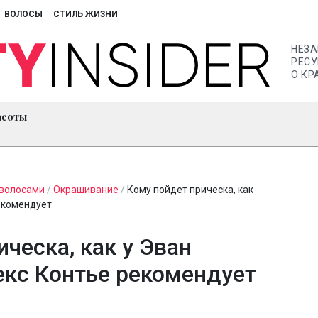
ВОЛОСЫ
СТИЛЬ ЖИЗНИ
НЕЗ
РЕСУ
О КР
асоты
 волосами
/
Окрашивание
/
Кому пойдет прическа, как
екомендует
ческа, как у Эван
екс Контье рекомендует