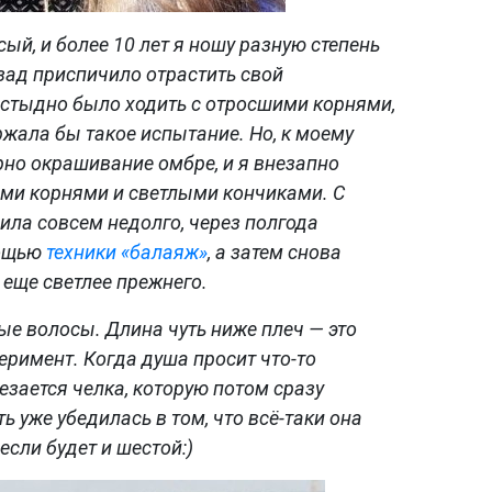
ый, и более 10 лет я ношу разную степень
зад приспичило отрастить свой
 стыдно было ходить с отросшими корнями,
ржала бы такое испытание. Но, к моему
рно окрашивание омбре, и я внезапно
ими корнями и светлыми кончиками. С
ила совсем недолго, через полгода
мощью
техники «балаяж»
, а затем снова
еще светлее прежнего.
ые волосы. Длина чуть ниже плеч — это
римент. Когда душа просит что-то
трезается челка, которую потом сразу
ь уже убедилась в том, что всё-таки она
 если будет и шестой:)