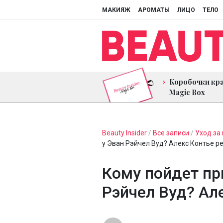
МАКИЯЖ
АРОМАТЫ
ЛИЦО
ТЕЛО
Коробочки кр
Magic Box
Beauty Insider
/
Все записи
/
Уход за
у Эван Рэйчел Вуд? Алекс Контье р
Кому пойдет при
Рэйчел Вуд? Ал